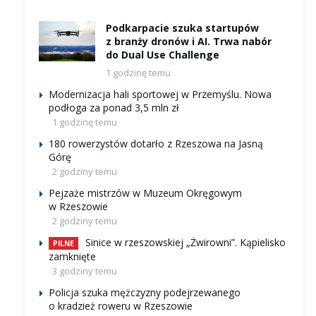
Podkarpacie szuka startupów
z branży dronów i AI. Trwa nabór
do Dual Use Challenge
1 godzinę temu
Modernizacja hali sportowej w Przemyślu. Nowa
podłoga za ponad 3,5 mln zł
1 godzinę temu
180 rowerzystów dotarło z Rzeszowa na Jasną
Górę
2 godziny temu
Pejzaże mistrzów w Muzeum Okręgowym
w Rzeszowie
2 godziny temu
Sinice w rzeszowskiej „Żwirowni”. Kąpielisko
PILNE
zamknięte
3 godziny temu
Policja szuka mężczyzny podejrzewanego
o kradzież roweru w Rzeszowie