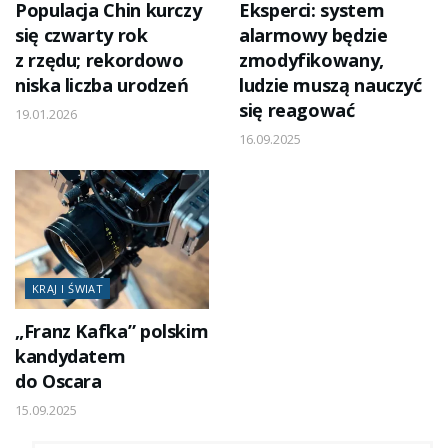
Populacja Chin kurczy
Eksperci: system
się czwarty rok
alarmowy będzie
z rzędu; rekordowo
zmodyfikowany,
niska liczba urodzeń
ludzie muszą nauczyć
się reagować
19.01.2026
16.09.2025
KRAJ I ŚWIAT
„Franz Kafka” polskim
kandydatem
do Oscara
15.09.2025