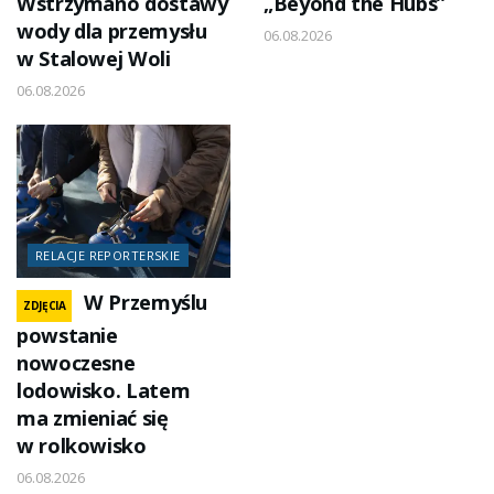
Wstrzymano dostawy
„Beyond the Hubs”
wody dla przemysłu
06.08.2026
w Stalowej Woli
06.08.2026
RELACJE REPORTERSKIE
W Przemyślu
ZDJĘCIA
powstanie
nowoczesne
lodowisko. Latem
ma zmieniać się
w rolkowisko
06.08.2026