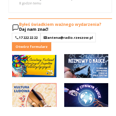
8 godzin temu
Byłeś świadkiem ważnego wydarzenia?
Daj nam znać!
17 222 22 22
antena@radio.rzeszow.pl
Otwórz formularz