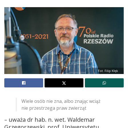
Fot. Filip Kłęk
Wiele osób nie zna, albo znając wciąż
nie przestrzega praw zwierząt
– uważa dr hab. n. wet. Waldemar
Grzegorzewski, prof. Uniwersytetu