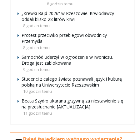
8 godzin temu
„Krewki Rajd 2026” w Rzeszowie. Krwiodawcy
oddali blisko 28 litrów krwi
8 godzin temu
Protest przeciwko przebiegowi obwodnicy
Przemyśla
8 godzin temu
Samochód uderzył w ogrodzenie w Iwoniczu.
Droga jest zablokowana
9 godzin temu
Studenci z całego świata poznawali język i kulturę
polską na Uniwersytecie Rzeszowskim
10 godzin temu
Beata Szydło ukarana grzywną za niestawienie się
na przesłuchanie [AKTUALIZACJA]
11 godzin temu
Byłeś świadkiem ważnego wydarzenia?