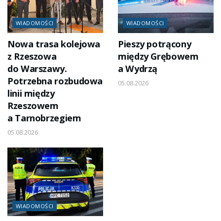
WIADOMOŚCI
WIADOMOŚCI
Nowa trasa kolejowa
Pieszy potrącony
z Rzeszowa
między Grębowem
do Warszawy.
a Wydrzą
Potrzebna rozbudowa
05.08.2026
linii między
Rzeszowem
a Tarnobrzegiem
05.08.2026
WIADOMOŚCI