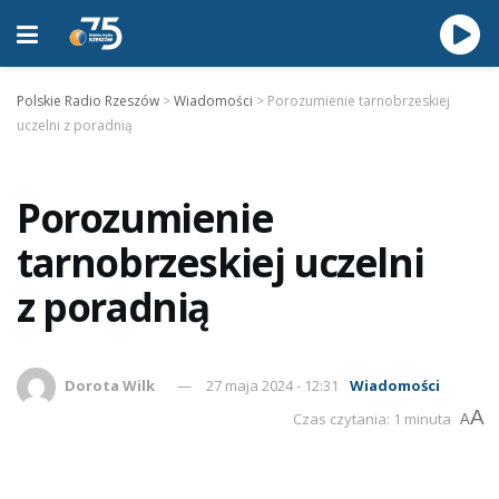
Polskie Radio Rzeszów
>
Wiadomości
>
Porozumienie tarnobrzeskiej
uczelni z poradnią
Porozumienie
tarnobrzeskiej uczelni
z poradnią
Dorota Wilk
27 maja 2024 - 12:31
Wiadomości
A
Czas czytania: 1 minuta
A