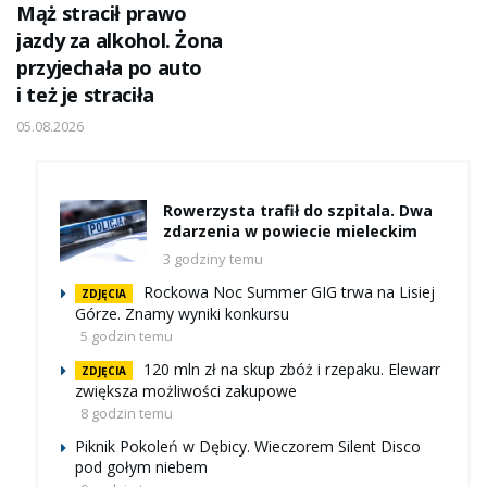
Mąż stracił prawo
jazdy za alkohol. Żona
przyjechała po auto
i też je straciła
05.08.2026
Rowerzysta trafił do szpitala. Dwa
zdarzenia w powiecie mieleckim
3 godziny temu
Rockowa Noc Summer GIG trwa na Lisiej
ZDJĘCIA
Górze. Znamy wyniki konkursu
5 godzin temu
120 mln zł na skup zbóż i rzepaku. Elewarr
ZDJĘCIA
zwiększa możliwości zakupowe
8 godzin temu
Piknik Pokoleń w Dębicy. Wieczorem Silent Disco
pod gołym niebem