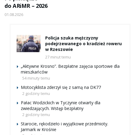
do ARiMR – 2026
01.08.2026
Policja szuka mężczyzny
podejrzewanego o kradzież roweru
w Rzeszowie
27 minut temu
„Aktywne Krosno”. Bezpłatne zajęcia sportowe dla
mieszkańców
54 minuty temu
Motocyklista zderzył się z sarną na DK77
2 godziny temu
Pałac Wodzickich w Tyczynie otwarty dla
zwiedzających. Wstęp bezpłatny
2 godziny temu
Starocie, rękodzieło i wyjątkowe przedmioty.
Jarmark w Krośnie