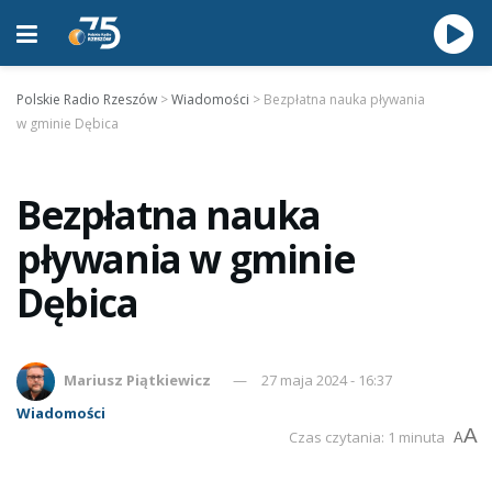
Polskie Radio Rzeszów
>
Wiadomości
>
Bezpłatna nauka pływania
w gminie Dębica
Bezpłatna nauka
pływania w gminie
Dębica
Mariusz Piątkiewicz
27 maja 2024 - 16:37
Wiadomości
A
Czas czytania: 1 minuta
A