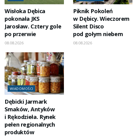
Wisłoka Dębica
Piknik Pokoleń
pokonała JKS
w Dębicy. Wieczorem
Jarosław. Cztery gole
Silent Disco
po przerwie
pod gołym niebem
08.08.2026
08.08.2026
WIADOMOŚCI
Dębicki Jarmark
Smaków, Antyków
i Rękodzieła. Rynek
pełen regionalnych
produktów