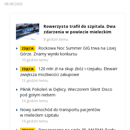
08.08.2026
Rowerzysta trafił do szpitala. Dwa
zdarzenia w powiecie mieleckim
8 godzin temu
Rockowa Noc Summer GIG trwa na Lisiej
ZDJĘCIA
Górze. Znamy wyniki konkursu
10 godzin temu
120 mln zł na skup zbóż i rzepaku. Elewarr
ZDJĘCIA
zwiększa możliwości zakupowe
13 godzin temu
Piknik Pokoleń w Dębicy. Wieczorem Silent Disco
pod gołym niebem
14 godzin temu
Nowy samochód do transportu pacjentów
w mieleckim szpitalu
14 godzin temu
Rzeszowianie na czele 35. MARMA Rajdu