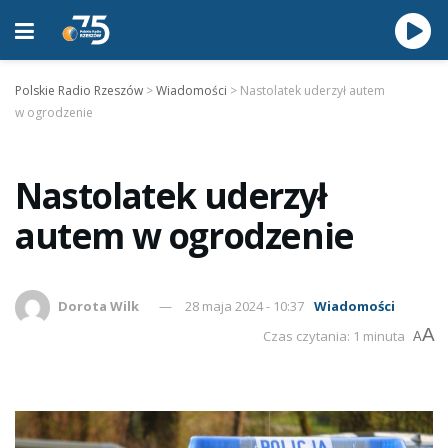
Polskie Radio Rzeszów
>
Wiadomości
>
Nastolatek uderzył autem
w ogrodzenie
Nastolatek uderzył
autem w ogrodzenie
Dorota Wilk
28 maja 2024 - 10:37
Wiadomości
A
Czas czytania: 1 minuta
A