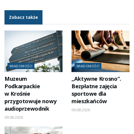
Zobacz także
WIADOMOŚCI
WIADOMOŚCI
Muzeum
„Aktywne Krosno”.
Podkarpackie
Bezpłatne zajęcia
w Krośnie
sportowe dla
przygotowuje nowy
mieszkańców
audioprzewodnik
09.08.2026
09.08.2026