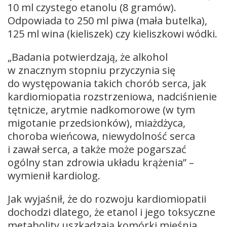
10 ml czystego etanolu (8 gramów).
Odpowiada to 250 ml piwa (mała butelka),
125 ml wina (kieliszek) czy kieliszkowi wódki.
„Badania potwierdzają, że alkohol
w znacznym stopniu przyczynia się
do występowania takich chorób serca, jak
kardiomiopatia rozstrzeniowa, nadciśnienie
tętnicze, arytmie nadkomorowe (w tym
migotanie przedsionków), miażdżyca,
choroba wieńcowa, niewydolność serca
i zawał serca, a także może pogarszać
ogólny stan zdrowia układu krążenia” –
wymienił kardiolog.
Jak wyjaśnił, że do rozwoju kardiomiopatii
dochodzi dlatego, że etanol i jego toksyczne
metabolity uszkadzają komórki mięśnia