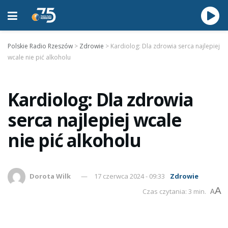
Polskie Radio Rzeszów
>
Zdrowie
>
Kardiolog: Dla zdrowia serca najlepiej
wcale nie pić alkoholu
Kardiolog: Dla zdrowia
serca najlepiej wcale
nie pić alkoholu
Dorota Wilk
17 czerwca 2024 - 09:33
Zdrowie
A
Czas czytania: 3 min.
A