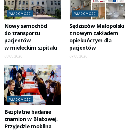
WIADOMOŚCI
WIADOMOŚCI
Nowy samochód
Sędziszów Małopolski
do transportu
z nowym zakładem
pacjentów
opiekuńczym dla
w mieleckim szpitalu
pacjentów
08.08.2026
07.08.2026
WIADOMOŚCI
Bezpłatne badanie
znamion w Błażowej.
Przyjedzie mobilna