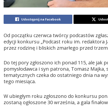
Udostępnij na Facebook
Udost
Od początku czerwca twórcy podcastów zgłaszaj
edycji konkursu „Podcast roku im. redaktora 
przez rodzinę i bliskich zmarłego przed trzema
Do tej pory zgłoszono ich ponad 115, ale ja
pomysłodawca i syn patrona, Tomasz Majka, s
tematycznych czeka do ostatniego dnia na wys
tego miesiąca.
W ubiegłym roku zgłoszono do konkursu po
zostaną ogłoszone 30 września, a gala finałow