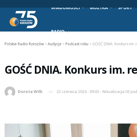
WIADOMOŚCI
MUZYKA
SPORT
RADIO
Polskie Radio Rzeszów
>
Audycje
>
Podcast roku
>
GOŚĆ DNIA. Konkurs im. r
GOŚĆ DNIA. Konkurs im. r
Dorota Wilk
22 czerwca 2024 - 09:03 - Aktualizacja 03 pa