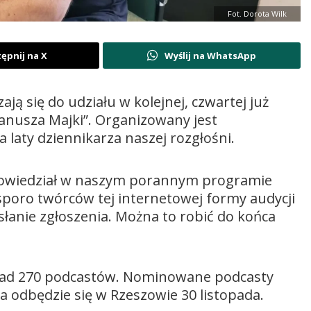
Fot. Dorota Wilk
ępnij na X
Wyślij na WhatsApp
ą się do udziału w kolejnej, czwartej już
Janusza Majki”. Organizowany jest
 laty dziennikarza naszej rozgłośni.
k powiedział w naszym porannym programie
poro twórców tej internetowej formy audycji
łanie zgłoszenia. Można to robić do końca
nad 270 podcastów. Nominowane podcasty
a odbędzie się w Rzeszowie 30 listopada.