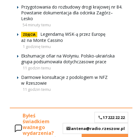
Przygotowania do rozbudowy drogi krajowej nr 84.
Powstanie dokumentacja dla odcinka Zagórz–
Lesko
54 minuty temu
Legendarną WSK-ą przez Europę
ZDJĘCIA
aż na Monte Cassino
1 godzinę temu
Ekshumacje ofiar na Wołyniu. Polsko-ukraińska
grupa podsumowała dotychczasowe prace
11 godzin temu
Darmowe konsultacje z podologiem w NFZ
w Rzeszowie
11 godzin temu
Byłeś
17 222 22 22
świadkiem
ważnego
antena@radio.rzeszow.pl
wydarzenia?