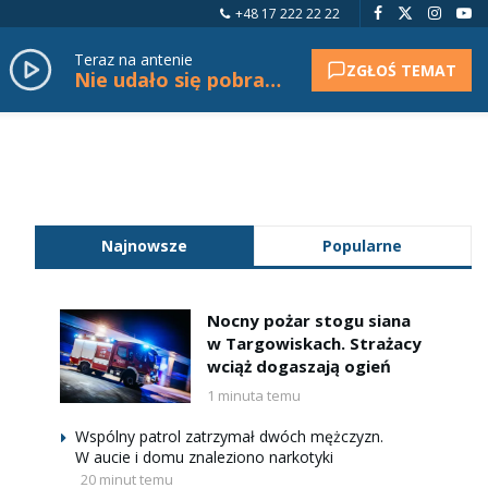
+48 17 222 22 22
Teraz na antenie
ZGŁOŚ TEMAT
Nie udało się pobrać tytułu.
Najnowsze
Popularne
Nocny pożar stogu siana
w Targowiskach. Strażacy
wciąż dogaszają ogień
1 minuta temu
Wspólny patrol zatrzymał dwóch mężczyzn.
W aucie i domu znaleziono narkotyki
20 minut temu