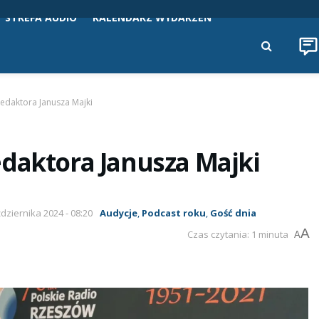
STREFA AUDIO
KALENDARZ WYDARZEŃ
edaktora Janusza Majki
edaktora Janusza Majki
ździernika 2024 - 08:20
Audycje
,
Podcast roku
,
Gość dnia
A
Czas czytania: 1 minuta
A