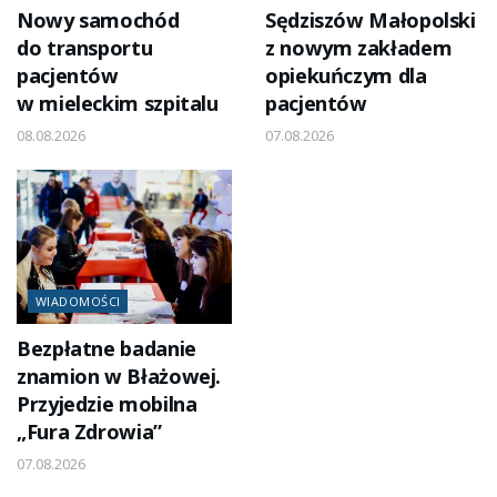
Nowy samochód
Sędziszów Małopolski
do transportu
z nowym zakładem
pacjentów
opiekuńczym dla
w mieleckim szpitalu
pacjentów
08.08.2026
07.08.2026
WIADOMOŚCI
Bezpłatne badanie
znamion w Błażowej.
Przyjedzie mobilna
„Fura Zdrowia”
07.08.2026