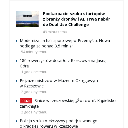
Podkarpacie szuka startupów
z branży dronów i AI. Trwa nabór
do Dual Use Challenge
49 minut temu
Modernizacja hali sportowej w Przemyślu. Nowa
podłoga za ponad 3,5 mln zł
54 minuty temu
180 rowerzystów dotarło z Rzeszowa na Jasną
Górę
1 godzinę temu
Pejzaże mistrzów w Muzeum Okręgowym
w Rzeszowie
2 godziny temu
Sinice w rzeszowskiej „Żwirowni”. Kąpielisko
PILNE
zamknięte
2 godziny temu
Policja szuka mężczyzny podejrzewanego
o kradzież roweru w Rzeszowie