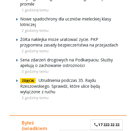
promile
1 godzinę temu
Nowe spadochrony dla uczniów mieleckiej klasy
lotniczej
2 godziny temu
Żółta naklejka może uratować życie. PKP
przypomina zasady bezpieczeństwa na przejazdach
2 godziny temu
Seria zdarzeń drogowych na Podkarpaciu. Służby
apelują o zachowanie ostrożności
3 godziny temu
Utrudnienia podczas 35. Rajdu
ZDJĘCIA
Rzeszowskiego. Sprawdź, które ulice będą
wyłączone z ruchu
3 godziny temu
Byłeś
17 222 22 22
świadkiem