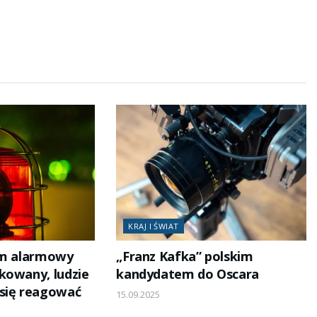
KRAJ I ŚWIAT
em alarmowy
„Franz Kafka” polskim
kowany, ludzie
kandydatem do Oscara
się reagować
15.09.2025