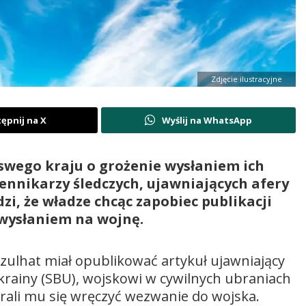
Zdjęcie ilustracyjne
ępnij na X
Wyślij na WhatsApp
swego kraju o grożenie wysłaniem ich
ziennikarzy śledczych, ujawniających afery
zi, że władze chcąc zapobiec publikacji
wysłaniem na wojnę.
Szulhat miał opublikować artykuł ujawniający
krainy (SBU), wojskowi w cywilnych ubraniach
rali mu się wręczyć wezwanie do wojska.