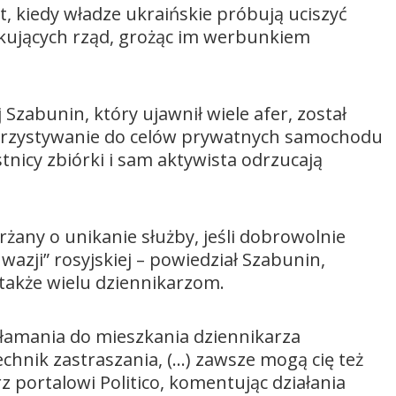
nt, kiedy władze ukraińskie próbują uciszyć
ykujących rząd, grożąc im werbunkiem
.
 Szabunin, który ujawnił wiele afer, został
korzystywanie do celów prywatnych samochodu
nicy zbiórki i sam aktywista odrzucają
żany o unikanie służby, jeśli dobrowolnie
wazji” rosyjskiej – powiedział Szabunin,
także wielu dziennikarzom.
włamania do mieszkania dziennikarza
echnik zastraszania, (…) zawsze mogą cię też
rz portalowi Politico, komentując działania