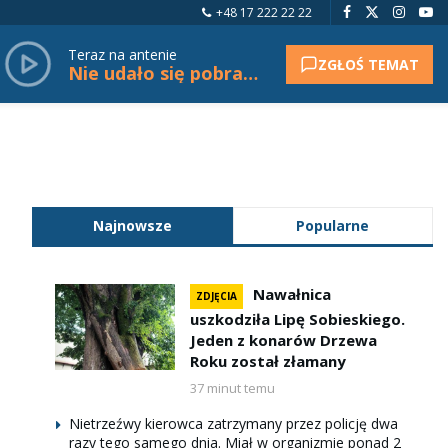
+48 17 222 22 22
Teraz na antenie
ZGŁOŚ TEMAT
Nie udało się pobrać tytułu.
Najnowsze
Popularne
Nawałnica
ZDJĘCIA
uszkodziła Lipę Sobieskiego.
Jeden z konarów Drzewa
Roku został złamany
37 minut temu
Nietrzeźwy kierowca zatrzymany przez policję dwa
razy tego samego dnia. Miał w organizmie ponad 2