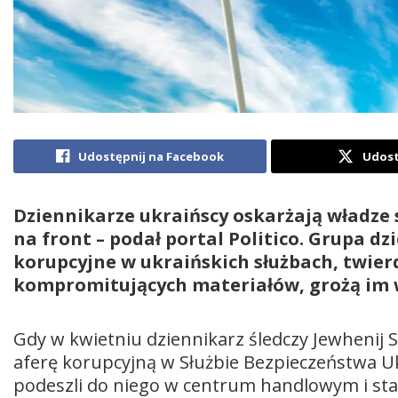
Udostępnij na Facebook
Udost
Dziennikarze ukraińscy oskarżają władze 
na front – podał portal Politico. Grupa d
korupcyjne w ukraińskich służbach, twierd
kompromitujących materiałów, grożą im 
Gdy w kwietniu dziennikarz śledczy Jewhenij 
aferę korupcyjną w Służbie Bezpieczeństwa U
podeszli do niego w centrum handlowym i sta