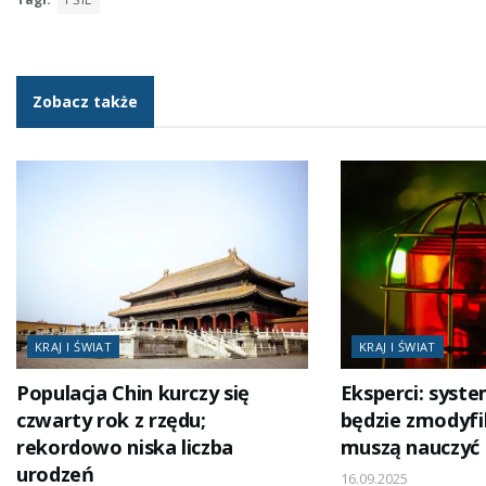
Zobacz także
KRAJ I ŚWIAT
KRAJ I ŚWIAT
Populacja Chin kurczy się
Eksperci: syst
czwarty rok z rzędu;
będzie zmodyfi
rekordowo niska liczba
muszą nauczyć 
urodzeń
16.09.2025