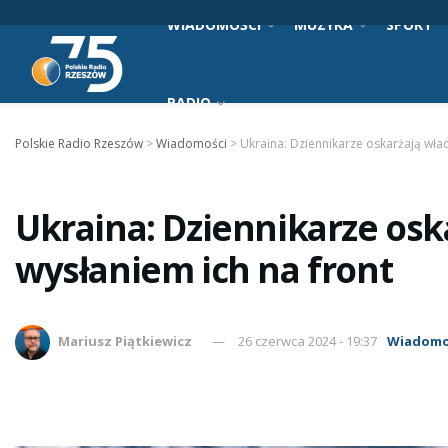
WIADOMOŚCI
MUZYKA
SPORT
RADIO
Polskie Radio Rzeszów
>
Wiadomości
>
Ukraina: Dziennikarze oskarżają wła
Ukraina: Dziennikarze osk
wysłaniem ich na front
Mariusz Piątkiewicz
26 czerwca 2024 - 19:37
Wiadomo