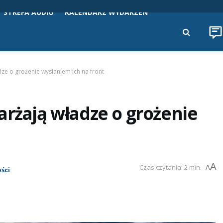
STREFA AUDIO
KALENDARZ WYDARZEŃ
dze o grożenie wysłaniem ich na front
arżają władze o grożenie
A
Czas czytania: 2 min.
A
ści