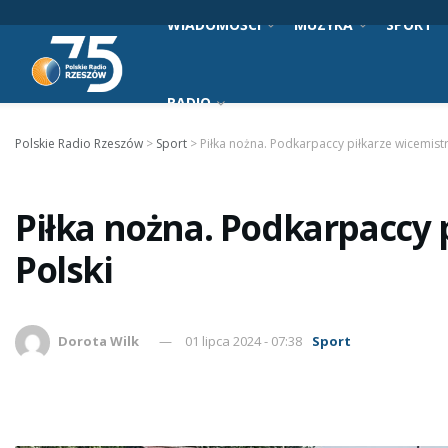
WIADOMOŚCI
MUZYKA
SPORT
RADIO
Polskie Radio Rzeszów
>
Sport
>
Piłka nożna. Podkarpaccy piłkarze wicemist
Piłka nożna. Podkarpaccy 
Polski
Dorota Wilk
01 lipca 2024 - 07:38
Sport