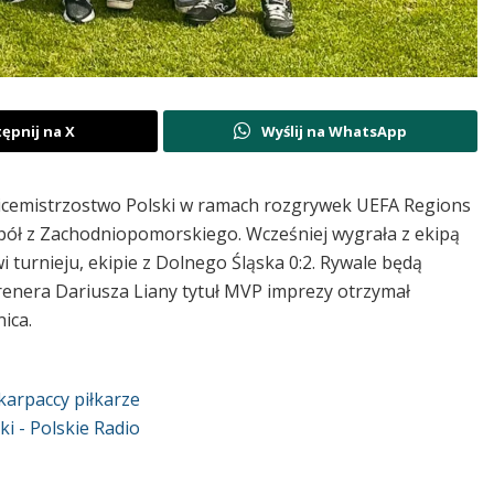
ępnij na X
Wyślij na WhatsApp
wicemistrzostwo Polski w ramach rozgrywek UEFA Regions
pół z Zachodniopomorskiego. Wcześniej wygrała z ekipą
i turnieju,
ekipie z Dolnego Śląska 0:2. Rywale będą
trenera Dariusza Liany tytuł MVP imprezy otrzymał
ica.