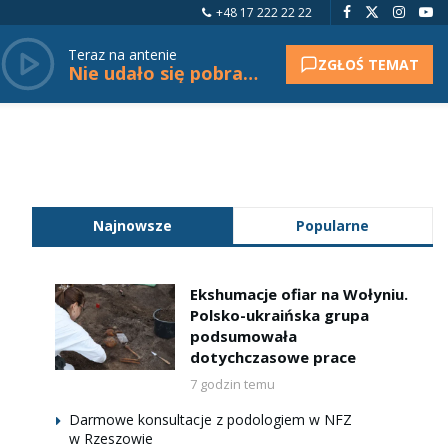
+48 17 222 22 22
Teraz na antenie
ZGŁOŚ TEMAT
Nie udało się pobrać tytułu.
Najnowsze
Popularne
Ekshumacje ofiar na Wołyniu.
Polsko-ukraińska grupa
podsumowała
dotychczasowe prace
7 godzin temu
Darmowe konsultacje z podologiem w NFZ
w Rzeszowie