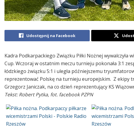
Udostępnij na Facebook
Udost
Kadra Podkarpackiego Związku Piłki Nożnej wywalczyła 
Cup.
Wczoraj w ostatnim meczu turnieju pokonała 3:1 zes
łódzkiego żwiązku 5:1 i uległa późniejszemu tryumfatorow
reprezentować Polskę na turnieju europejskim. Z e
kipy 
Grzegorz Janiczak, na co dzień reprezentujący KS Wiązown
Tekst: Robert Pytka, fot. facebook PZPN