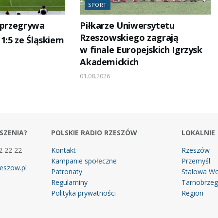
SPORT
 przegrywa
Piłkarze Uniwersytetu
Rzeszowskiego zagrają
 1:5 ze Śląskiem
w finale Europejskich Igrzysk
Akademickich
01.08.2026
SZENIA?
POLSKIE RADIO RZESZÓW
LOKALNIE
2 22 22
Kontakt
Rzeszów
Kampanie społeczne
Przemyśl
eszow.pl
Patronaty
Stalowa Wo
Regulaminy
Tarnobrze
Polityka prywatności
Region