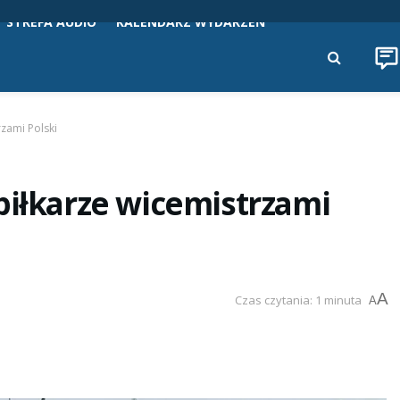
STREFA AUDIO
KALENDARZ WYDARZEŃ
rzami Polski
piłkarze wicemistrzami
A
Czas czytania: 1 minuta
A