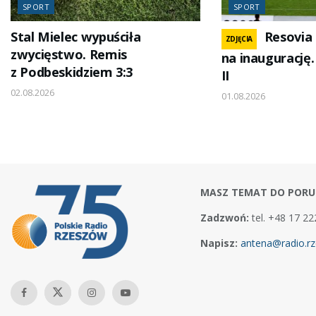
SPORT
SPORT
Stal Mielec wypuściła
Resovia
ZDJĘCIA
zwycięstwo. Remis
na inaugurację.
z Podbeskidziem 3:3
II
02.08.2026
01.08.2026
MASZ TEMAT DO PORU
Zadzwoń:
tel. +48 17 22
Napisz:
antena@radio.rz