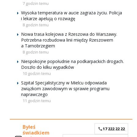
7 godzin temu
Wysoka temperatura w aucie zagraża życiu. Policja
i lekarze apelują o rozwagę
8 godzin temu
Nowa trasa kolejowa z Rzeszowa do Warszawy.
Potrzebna rozbudowa linii między Rzeszowem
a Tarnobrzegiem
8 godzin temu
Niespokojne popołudnie na podkarpackich drogach.
Doszło do kilku wypadków
10 godzin temu
Szpital Specjalistyczny w Mielcu odpowiada
związkom zawodowym w sprawie programu
naprawczego
11 godzin temu
Byłeś
17 222 22 22
świadkiem