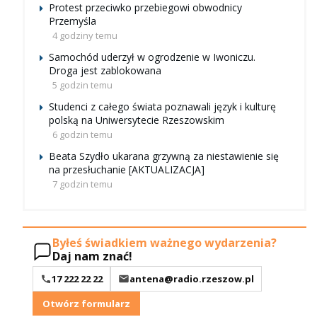
Protest przeciwko przebiegowi obwodnicy
Przemyśla
4 godziny temu
Samochód uderzył w ogrodzenie w Iwoniczu.
Droga jest zablokowana
5 godzin temu
Studenci z całego świata poznawali język i kulturę
polską na Uniwersytecie Rzeszowskim
6 godzin temu
Beata Szydło ukarana grzywną za niestawienie się
na przesłuchanie [AKTUALIZACJA]
7 godzin temu
Byłeś świadkiem ważnego wydarzenia?
Daj nam znać!
17 222 22 22
antena@radio.rzeszow.pl
Otwórz formularz