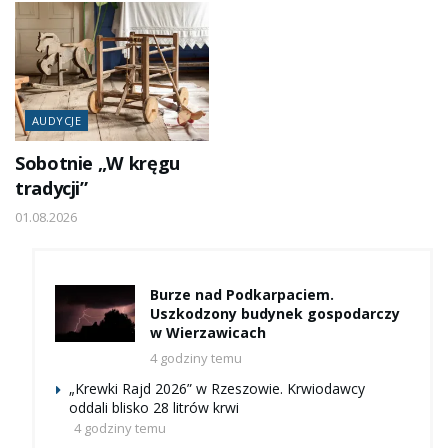
AUDYCJE
Sobotnie „W kręgu
tradycji”
01.08.2026
Burze nad Podkarpaciem.
Uszkodzony budynek gospodarczy
w Wierzawicach
4 godziny temu
„Krewki Rajd 2026” w Rzeszowie. Krwiodawcy
oddali blisko 28 litrów krwi
4 godziny temu