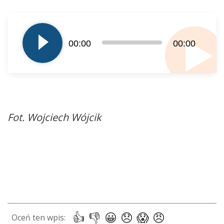
Odtwarzacz
plików
dźwiękowych
00:00
00:00
Fot. Wojciech Wójcik