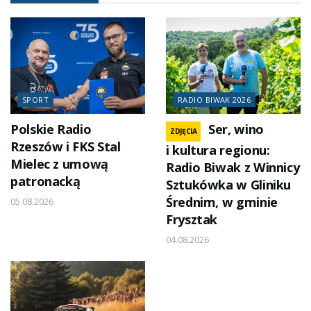
SPORT
RADIO BIWAK 2026
Polskie Radio
Ser, wino
ZDJĘCIA
Rzeszów i FKS Stal
i kultura regionu:
Mielec z umową
Radio Biwak z Winnicy
patronacką
Sztukówka w Gliniku
Średnim, w gminie
05.08.2026
Frysztak
04.08.2026