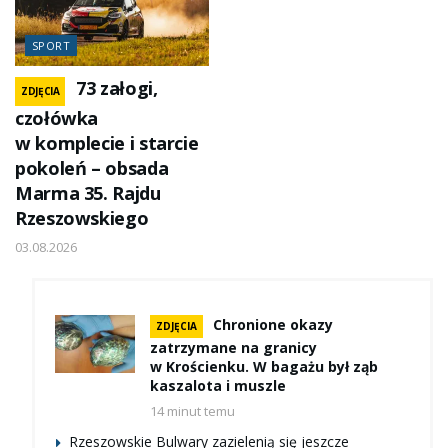
SPORT
73 załogi,
ZDJĘCIA
czołówka
w komplecie i starcie
pokoleń – obsada
Marma 35. Rajdu
Rzeszowskiego
03.08.2026
Chronione okazy
ZDJĘCIA
zatrzymane na granicy
w Krościenku. W bagażu był ząb
kaszalota i muszle
14 minut temu
Rzeszowskie Bulwary zazielenią się jeszcze