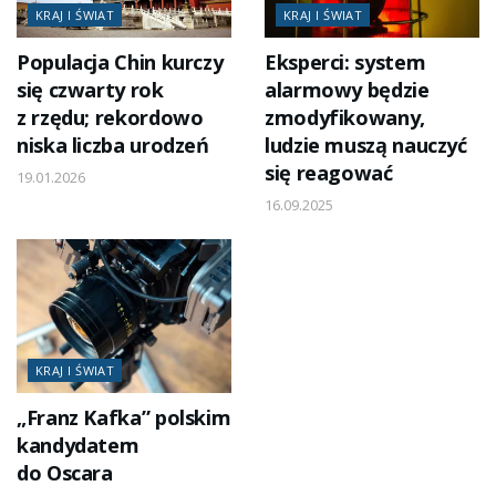
KRAJ I ŚWIAT
KRAJ I ŚWIAT
Populacja Chin kurczy
Eksperci: system
się czwarty rok
alarmowy będzie
z rzędu; rekordowo
zmodyfikowany,
niska liczba urodzeń
ludzie muszą nauczyć
się reagować
19.01.2026
16.09.2025
KRAJ I ŚWIAT
„Franz Kafka” polskim
kandydatem
do Oscara