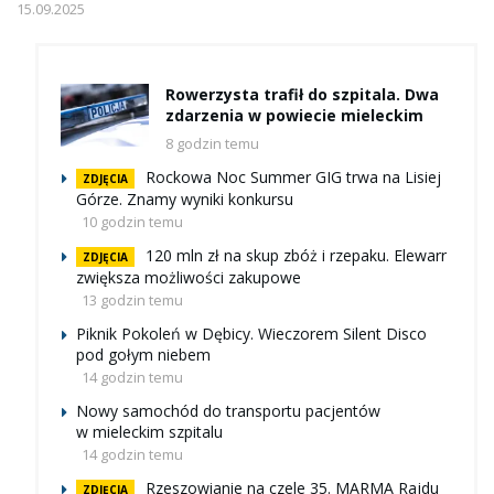
15.09.2025
Rowerzysta trafił do szpitala. Dwa
zdarzenia w powiecie mieleckim
8 godzin temu
Rockowa Noc Summer GIG trwa na Lisiej
ZDJĘCIA
Górze. Znamy wyniki konkursu
10 godzin temu
120 mln zł na skup zbóż i rzepaku. Elewarr
ZDJĘCIA
zwiększa możliwości zakupowe
13 godzin temu
Piknik Pokoleń w Dębicy. Wieczorem Silent Disco
pod gołym niebem
14 godzin temu
Nowy samochód do transportu pacjentów
w mieleckim szpitalu
14 godzin temu
Rzeszowianie na czele 35. MARMA Rajdu
ZDJĘCIA