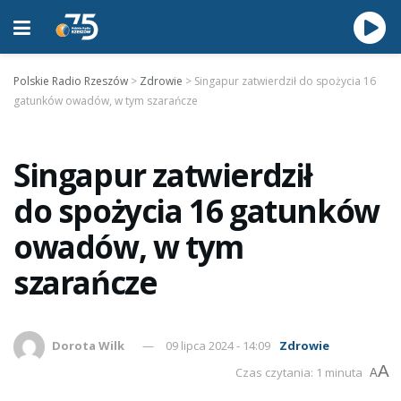
Polskie Radio Rzeszów
>
Zdrowie
>
Singapur zatwierdził do spożycia 16
gatunków owadów, w tym szarańcze
Singapur zatwierdził
do spożycia 16 gatunków
owadów, w tym
szarańcze
Dorota Wilk
09 lipca 2024 - 14:09
Zdrowie
A
Czas czytania: 1 minuta
A