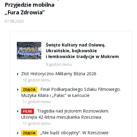
Przyjedzie mobilna
„Fura Zdrowia”
07.08.2026
Święto Kultury nad Osławą.
Ukraińskie, bojkowskie
i łemkowskie tradycje w Mokrem
9 godzin temu
Zlot Historyczno-Militarny Blizna 2026
10 godzin temu
Finał Podkarpackiego Szlaku Filmowego.
ZDJĘCIA
Muzyka Kilara i „Pałac” w Łańcucie
11 godzin temu
Tragedia nad Jeziorem Rożnowskim.
PILNE
Utonęła 42-letnia mieszkanka Rzeszowa
11 godzin temu
„Nie bądź obojętny”. W Rzeszowie
ZDJĘCIA