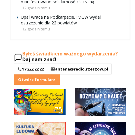
manifestowano solidarność z Ukrainą
12 godzin temu
Upał wraca na Podkarpacie. IMGW wydał
ostrzeżenie dla 22 powiatów
12 godzin temu
Byłeś świadkiem ważnego wydarzenia?
Daj nam znać!
17 222 22 22
antena@radio.rzeszow.pl
Otwórz formularz