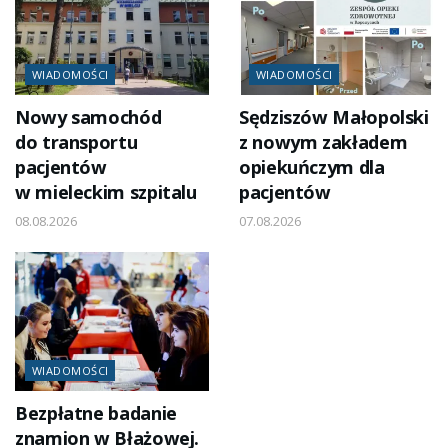
WIADOMOŚCI
WIADOMOŚCI
Nowy samochód
Sędziszów Małopolski
do transportu
z nowym zakładem
pacjentów
opiekuńczym dla
w mieleckim szpitalu
pacjentów
08.08.2026
07.08.2026
WIADOMOŚCI
Bezpłatne badanie
znamion w Błażowej.