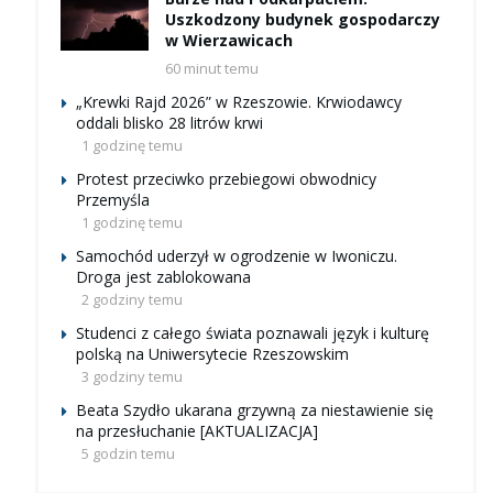
Uszkodzony budynek gospodarczy
w Wierzawicach
60 minut temu
„Krewki Rajd 2026” w Rzeszowie. Krwiodawcy
oddali blisko 28 litrów krwi
1 godzinę temu
Protest przeciwko przebiegowi obwodnicy
Przemyśla
1 godzinę temu
Samochód uderzył w ogrodzenie w Iwoniczu.
Droga jest zablokowana
2 godziny temu
Studenci z całego świata poznawali język i kulturę
polską na Uniwersytecie Rzeszowskim
3 godziny temu
Beata Szydło ukarana grzywną za niestawienie się
na przesłuchanie [AKTUALIZACJA]
5 godzin temu