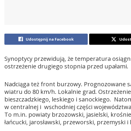
Udostępnij na Facebook
Udost
Synoptycy przewidują, że temperatura osiągn
ostrzeżenie drugiego stopnia przed upałami.
Nadciąga też front burzowy. Prognozowane s
wiatru do 80 km/h. Lokalnie grad. Ostrzeżen
bieszczadzkiego, leskiego i sanockiego. Nato
w centralnej i wschodniej części województw
To m.in. powiaty brzozowski, jasielski, krośnień
łańcucki, jarosławski, przeworski, przemyski i