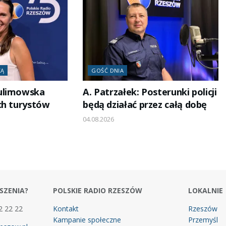
ZĄ
GOŚĆ DNIA
ulimowska
A. Patrzałek: Posterunki policji
ch turystów
będą działać przez całą dobę
04.08.2026
SZENIA?
POLSKIE RADIO RZESZÓW
LOKALNIE
2 22 22
Kontakt
Rzeszów
Kampanie społeczne
Przemyśl