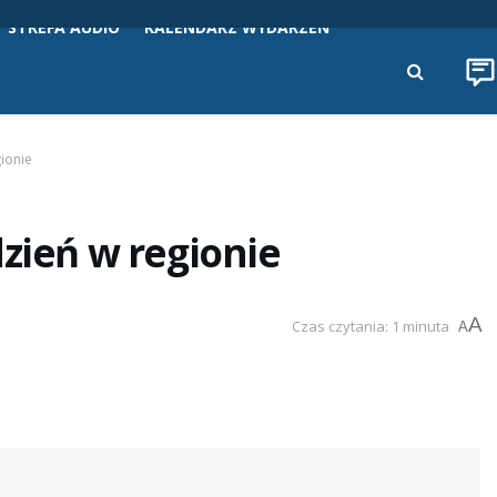
STREFA AUDIO
KALENDARZ WYDARZEŃ
gionie
dzień w regionie
A
Czas czytania: 1 minuta
A