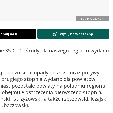
Fot. pixabay.com
ępnij na X
Wyślij na WhatsApp
ie 35°C. Do środy dla naszego regionu wydano
ą bardzo silne opady deszczu oraz porywy
ie drugiego stopnia wydano dla powiatów
miast pozostałe powiaty na południu regionu,
a obejmuje ostrzeżenia pierwszego stopnia.
ski i strzyżowski, a także rzeszowski, leżajski,
 lubaczowski.