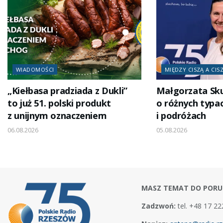
WIADOMOŚCI
MIĘDZY CISZĄ A CIS
„Kiełbasa pradziada z Dukli”
Małgorzata Sk
to już 51. polski produkt
o różnych typa
z unijnym oznaczeniem
i podróżach
06.08.2026
05.08.2026
MASZ TEMAT DO PORU
Zadzwoń:
tel. +48 17 22