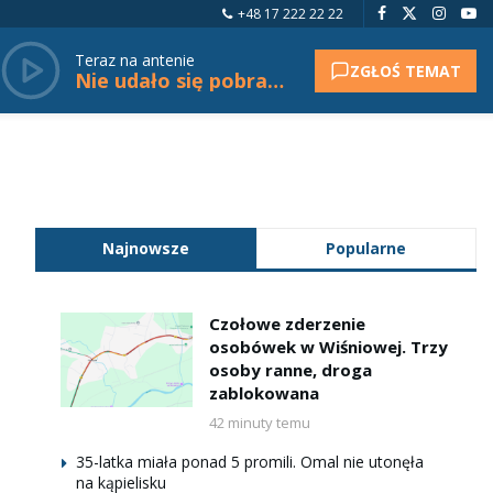
+48 17 222 22 22
Teraz na antenie
ZGŁOŚ TEMAT
Nie udało się pobrać tytułu.
Najnowsze
Popularne
Czołowe zderzenie
osobówek w Wiśniowej. Trzy
osoby ranne, droga
zablokowana
42 minuty temu
35-latka miała ponad 5 promili. Omal nie utonęła
na kąpielisku