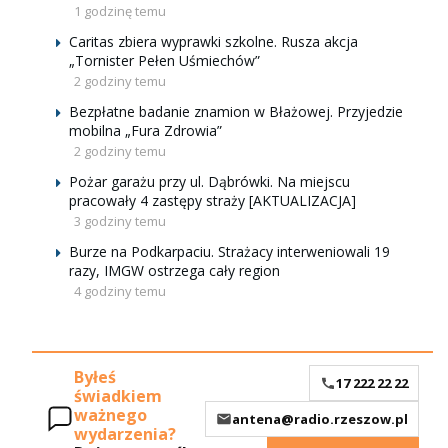
1 godzinę temu
Caritas zbiera wyprawki szkolne. Rusza akcja
„Tornister Pełen Uśmiechów”
2 godziny temu
Bezpłatne badanie znamion w Błażowej. Przyjedzie
mobilna „Fura Zdrowia”
2 godziny temu
Pożar garażu przy ul. Dąbrówki. Na miejscu
pracowały 4 zastępy straży [AKTUALIZACJA]
3 godziny temu
Burze na Podkarpaciu. Strażacy interweniowali 19
razy, IMGW ostrzega cały region
4 godziny temu
Byłeś
17 222 22 22
świadkiem
ważnego
antena@radio.rzeszow.pl
wydarzenia?