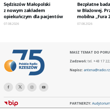
Sędziszów Małopolski
Bezpłatne bad
z nowym zakładem
w Błażowej. Prz
opiekuńczym dla pacjentów
mobilna „Fura 
07.08.2026
07.08.2026
MASZ TEMAT DO PORU
Zadzwoń:
tel. +48 17 22
Napisz:
antena@radio.rz
PARTNERZY:
Audytoriu