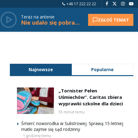
+48 17 222 22 22
Teraz na antenie
ZGŁOŚ TEMAT
Nie udało się pobrać tytułu.
Najnowsze
Popularne
„Tornister Pełen
Uśmiechów”. Caritas zbiera
wyprawki szkolne dla dzieci
55 minut temu
Śmierć noworodka w Sulistrowej. Sprawą 15-letniej
matki zajmie się sąd rodzinny
1 godzinę temu