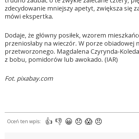
trudno zadbać o te zwykle zalecane cztery, p
zdecydowanie mniejszy apetyt, zwiększa się za
mówi ekspertka.
Dodaje, że główny posiłek, wzorem mieszka
przeniosłaby na wieczór. W porze obiadowej 
przetworzonego. Magdalena Czyrynda-Koleda po
z bobu, pomidorów lub awokado. (IAR)
Fot. pixabay.com