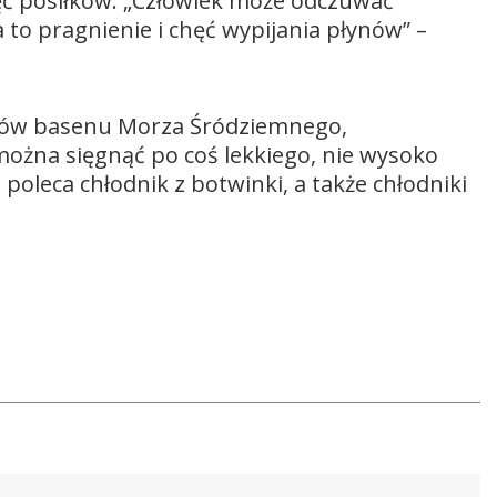
ięć posiłków. „Człowiek może odczuwać
 to pragnienie i chęć wypijania płynów” –
ńców basenu Morza Śródziemnego,
można sięgnąć po coś lekkiego, nie wysoko
leca chłodnik z botwinki, a także chłodniki