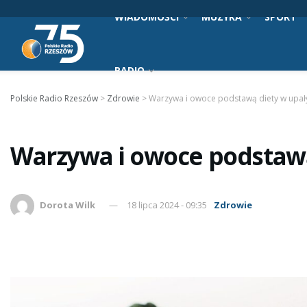
WIADOMOŚCI
MUZYKA
SPORT
RADIO
Polskie Radio Rzeszów
>
Zdrowie
>
Warzywa i owoce podstawą diety w upał
Warzywa i owoce podstawą
Dorota Wilk
18 lipca 2024 - 09:35
Zdrowie