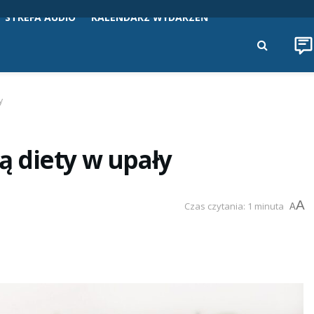
STREFA AUDIO
KALENDARZ WYDARZEŃ
y
 diety w upały
A
Czas czytania: 1 minuta
A