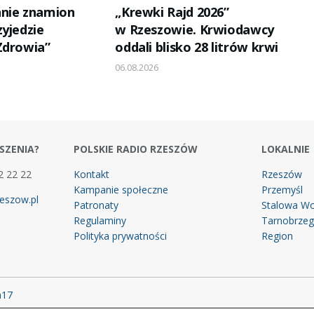
anie znamion
„Krewki Rajd 2026”
yjedzie
w Rzeszowie. Krwiodawcy
Zdrowia”
oddali blisko 28 litrów krwi
06.08.2026
SZENIA?
POLSKIE RADIO RZESZÓW
LOKALNIE
2 22 22
Kontakt
Rzeszów
Kampanie społeczne
Przemyśl
eszow.pl
Patronaty
Stalowa Wo
Regulaminy
Tarnobrze
Polityka prywatności
Region
m17