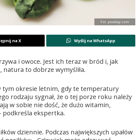
Fot. pixabay.com
ępnij na X
Wyślij na WhatsApp
wa i owoce. Jest ich teraz w bród i, jak
 natura to dobrze wymyśliła.
 tym okresie letnim, gdy te temperatury
wego rodzaju sygnał, że o tej porze roku należy
rają w sobie nie dość, że dużo witamin,
– podkreśla ekspertka.
iłków dziennie. Podczas największych upałów