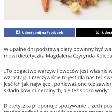
Udostępnij na Facebook
Udost
W upalne dni podstawą diety powinny być warzy
mówi dietetyczka Magdalena Czyrynda-Koleda,
„To bogactwo warzyw i owoców jest właśnie w
wzrastają. I rzeczywiście to jest dla nas też s
jeść ich jak najwięcej, ponieważ one też zawie
składników mineralnych, ale też sporo wody” 
Dietetyczka proponuje spożywanie trzech pos