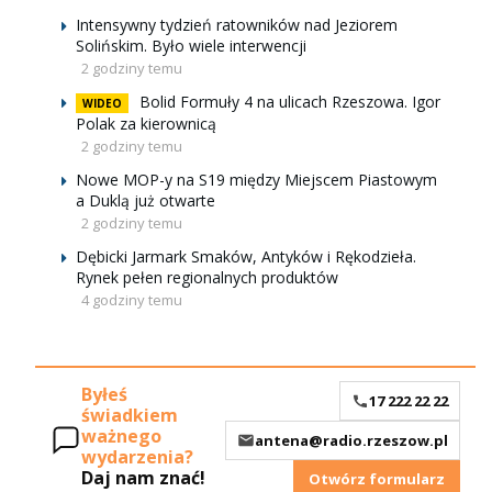
Intensywny tydzień ratowników nad Jeziorem
Solińskim. Było wiele interwencji
2 godziny temu
Bolid Formuły 4 na ulicach Rzeszowa. Igor
WIDEO
Polak za kierownicą
2 godziny temu
Nowe MOP-y na S19 między Miejscem Piastowym
a Duklą już otwarte
2 godziny temu
Dębicki Jarmark Smaków, Antyków i Rękodzieła.
Rynek pełen regionalnych produktów
4 godziny temu
Byłeś
17 222 22 22
świadkiem
ważnego
antena@radio.rzeszow.pl
wydarzenia?
Daj nam znać!
Otwórz formularz