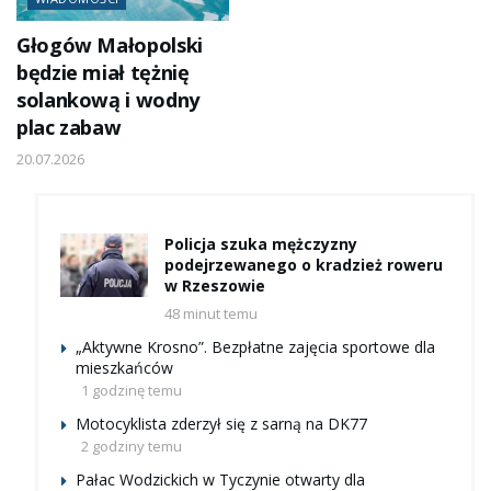
Głogów Małopolski
będzie miał tężnię
solankową i wodny
plac zabaw
20.07.2026
Policja szuka mężczyzny
podejrzewanego o kradzież roweru
w Rzeszowie
48 minut temu
„Aktywne Krosno”. Bezpłatne zajęcia sportowe dla
mieszkańców
1 godzinę temu
Motocyklista zderzył się z sarną na DK77
2 godziny temu
Pałac Wodzickich w Tyczynie otwarty dla