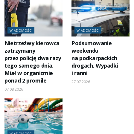
WIADOMOŚCI
WIADOMOŚCI
Nietrzeźwy kierowca
Podsumowanie
zatrzymany
weekendu
przez policję dwa razy
na podkarpackich
tego samego dnia.
drogach. Wypadki
Miał w organizmie
i ranni
ponad 2 promile
27.07.2026
07.08.2026
WIADOMOŚCI