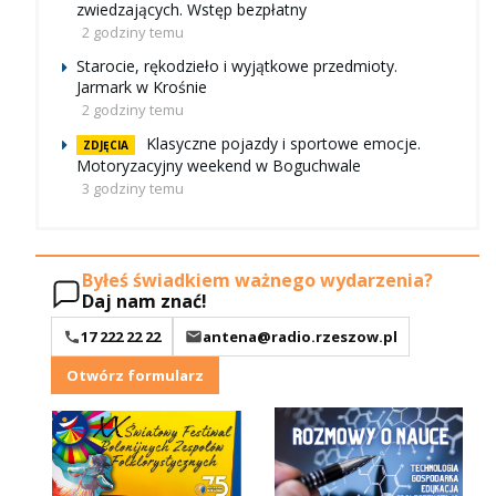
zwiedzających. Wstęp bezpłatny
2 godziny temu
Starocie, rękodzieło i wyjątkowe przedmioty.
Jarmark w Krośnie
2 godziny temu
Klasyczne pojazdy i sportowe emocje.
ZDJĘCIA
Motoryzacyjny weekend w Boguchwale
3 godziny temu
Byłeś świadkiem ważnego wydarzenia?
Daj nam znać!
17 222 22 22
antena@radio.rzeszow.pl
Otwórz formularz