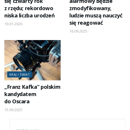
się czwarty rok
alarmowy będzie
z rzędu; rekordowo
zmodyfikowany,
niska liczba urodzeń
ludzie muszą nauczyć
się reagować
19.01.2026
16.09.2025
KRAJ I ŚWIAT
„Franz Kafka” polskim
kandydatem
do Oscara
15.09.2025