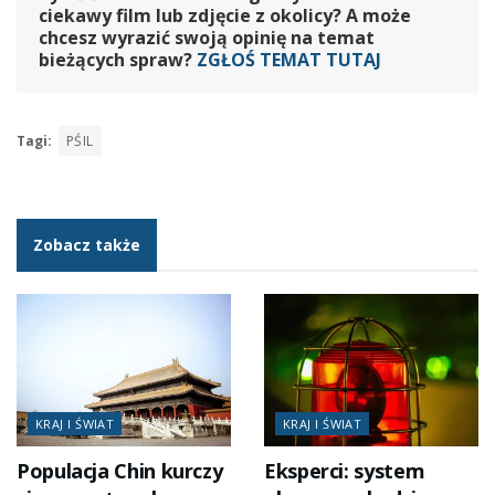
ciekawy film lub zdjęcie z okolicy? A może
chcesz wyrazić swoją opinię na temat
bieżących spraw?
ZGŁOŚ TEMAT TUTAJ
Tagi:
PŚIL
Zobacz także
KRAJ I ŚWIAT
KRAJ I ŚWIAT
Populacja Chin kurczy
Eksperci: system