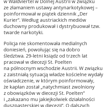
w Waldviertel w Dolnej Austrii w związku
ze złamaniem ustawy antynarkotykowej –
poinformował w piątek dziennik „Der
Kurier”. Według austriackich mediów
duchowny produkował i dystrybuował tzw.
twarde narkotyki.
Policja nie skomentowała medialnych
doniesień, powołując się na dobro
śledztwa. 29-letni ksiądz od trzech lat
pracował w diecezji St. Poelten
na północnym wschodzie Austrii. W związku
z zaistniałą sytuacją władze kościelne wydały
oświadczenie, w którym poinformowały,
że kapłan został „natychmiast zwolniony
z obowiązków w diecezji St. Poelten”
i „zakazano mu jakiejkolwiek działalności
duszpasterskiej w diecezji”. O dalszych