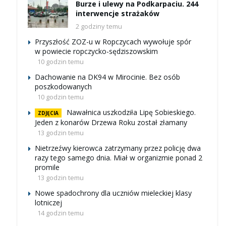
Burze i ulewy na Podkarpaciu. 244
interwencje strażaków
2 godziny temu
Przyszłość ZOZ-u w Ropczycach wywołuje spór
w powiecie ropczycko-sędziszowskim
10 godzin temu
Dachowanie na DK94 w Mirocinie. Bez osób
poszkodowanych
10 godzin temu
Nawałnica uszkodziła Lipę Sobieskiego.
ZDJĘCIA
Jeden z konarów Drzewa Roku został złamany
13 godzin temu
Nietrzeźwy kierowca zatrzymany przez policję dwa
razy tego samego dnia. Miał w organizmie ponad 2
promile
13 godzin temu
Nowe spadochrony dla uczniów mieleckiej klasy
lotniczej
14 godzin temu