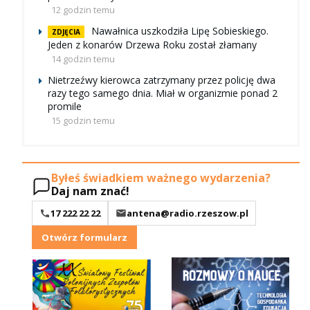
12 godzin temu
Nawałnica uszkodziła Lipę Sobieskiego.
ZDJĘCIA
Jeden z konarów Drzewa Roku został złamany
14 godzin temu
Nietrzeźwy kierowca zatrzymany przez policję dwa
razy tego samego dnia. Miał w organizmie ponad 2
promile
15 godzin temu
Byłeś świadkiem ważnego wydarzenia?
Daj nam znać!
17 222 22 22
antena@radio.rzeszow.pl
Otwórz formularz