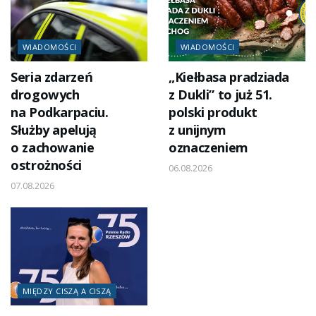
WIADOMOŚCI
WIADOMOŚCI
Seria zdarzeń
„Kiełbasa pradziada
drogowych
z Dukli” to już 51.
na Podkarpaciu.
polski produkt
Służby apelują
z unijnym
o zachowanie
oznaczeniem
ostrożności
06.08.2026
07.08.2026
MIĘDZY CISZĄ A CISZĄ