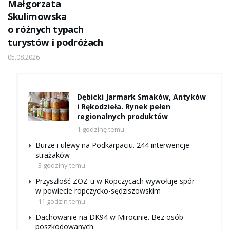
Małgorzata
Skulimowska
o różnych typach
turystów i podróżach
05.08.2026
Dębicki Jarmark Smaków, Antyków
i Rękodzieła. Rynek pełen
regionalnych produktów
1 godzinę temu
Burze i ulewy na Podkarpaciu. 244 interwencje
strażaków
3 godziny temu
Przyszłość ZOZ-u w Ropczycach wywołuje spór
w powiecie ropczycko-sędziszowskim
11 godzin temu
Dachowanie na DK94 w Mirocinie. Bez osób
poszkodowanych