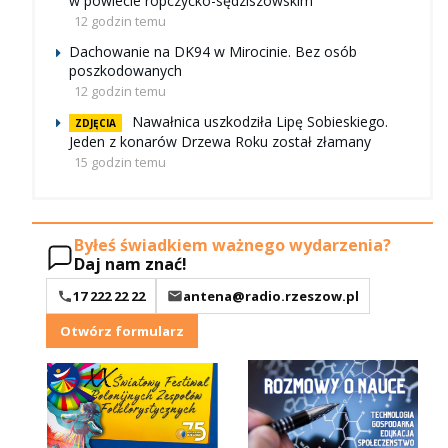
w powiecie ropczycko-sędziszowskim
12 godzin temu
Dachowanie na DK94 w Mirocinie. Bez osób
poszkodowanych
12 godzin temu
Nawałnica uszkodziła Lipę Sobieskiego.
ZDJĘCIA
Jeden z konarów Drzewa Roku został złamany
15 godzin temu
Byłeś świadkiem ważnego wydarzenia?
Daj nam znać!
17 222 22 22
antena@radio.rzeszow.pl
Otwórz formularz