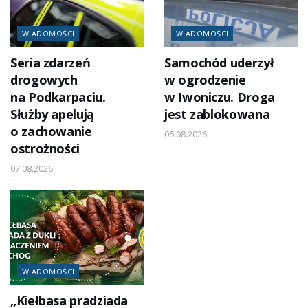
WIADOMOŚCI
WIADOMOŚCI
Seria zdarzeń
Samochód uderzył
drogowych
w ogrodzenie
na Podkarpaciu.
w Iwoniczu. Droga
Służby apelują
jest zablokowana
o zachowanie
06.08.2026
ostrożności
07.08.2026
WIADOMOŚCI
„Kiełbasa pradziada