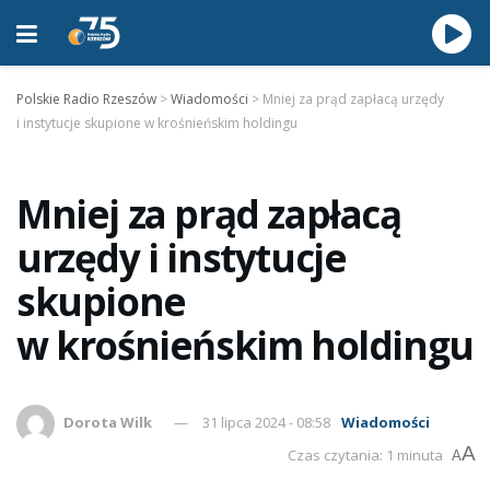
Polskie Radio Rzeszów
>
Wiadomości
>
Mniej za prąd zapłacą urzędy
i instytucje skupione w krośnieńskim holdingu
Mniej za prąd zapłacą
urzędy i instytucje
skupione
w krośnieńskim holdingu
Dorota Wilk
31 lipca 2024 - 08:58
Wiadomości
A
Czas czytania: 1 minuta
A