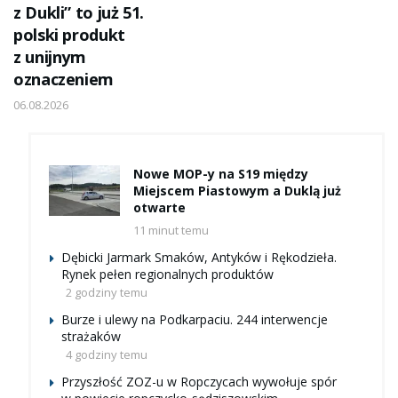
z Dukli” to już 51.
polski produkt
z unijnym
oznaczeniem
06.08.2026
Nowe MOP-y na S19 między
Miejscem Piastowym a Duklą już
otwarte
11 minut temu
Dębicki Jarmark Smaków, Antyków i Rękodzieła.
Rynek pełen regionalnych produktów
2 godziny temu
Burze i ulewy na Podkarpaciu. 244 interwencje
strażaków
4 godziny temu
Przyszłość ZOZ-u w Ropczycach wywołuje spór