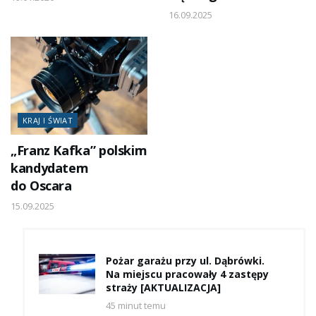
16.09.2025
KRAJ I ŚWIAT
„Franz Kafka” polskim
kandydatem
do Oscara
15.09.2025
Pożar garażu przy ul. Dąbrówki.
Na miejscu pracowały 4 zastępy
straży [AKTUALIZACJA]
45 minut temu