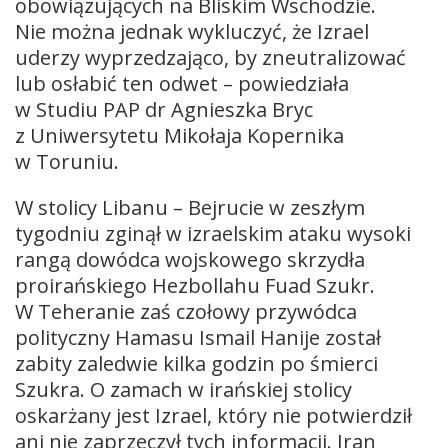
obowiązujących na Bliskim Wschodzie.
Nie można jednak wykluczyć, że Izrael
uderzy wyprzedzająco, by zneutralizować
lub osłabić ten odwet – powiedziała
w Studiu PAP dr Agnieszka Bryc
z Uniwersytetu Mikołaja Kopernika
w Toruniu.
W stolicy Libanu – Bejrucie w zeszłym
tygodniu zginął w izraelskim ataku wysoki
rangą dowódca wojskowego skrzydła
proirańskiego Hezbollahu Fuad Szukr.
W Teheranie zaś czołowy przywódca
polityczny Hamasu Ismail Hanije został
zabity zaledwie kilka godzin po śmierci
Szukra. O zamach w irańskiej stolicy
oskarżany jest Izrael, który nie potwierdził
ani nie zaprzeczył tych informacji. Iran