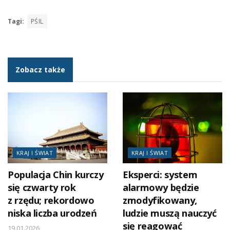
Tagi:
PŚIL
Zobacz także
KRAJ I ŚWIAT
KRAJ I ŚWIAT
Populacja Chin kurczy
Eksperci: system
się czwarty rok
alarmowy będzie
z rzędu; rekordowo
zmodyfikowany,
niska liczba urodzeń
ludzie muszą nauczyć
się reagować
19.01.2026