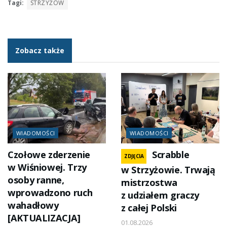
Tagi:
STRZYŻÓW
Zobacz także
WIADOMOŚCI
WIADOMOŚCI
Czołowe zderzenie
Scrabble
ZDJĘCIA
w Wiśniowej. Trzy
w Strzyżowie. Trwają
osoby ranne,
mistrzostwa
wprowadzono ruch
z udziałem graczy
wahadłowy
z całej Polski
[AKTUALIZACJA]
01.08.2026