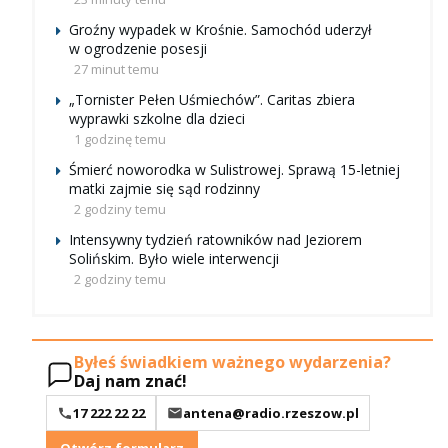
Groźny wypadek w Krośnie. Samochód uderzył
w ogrodzenie posesji
27 minut temu
„Tornister Pełen Uśmiechów”. Caritas zbiera
wyprawki szkolne dla dzieci
1 godzinę temu
Śmierć noworodka w Sulistrowej. Sprawą 15-letniej
matki zajmie się sąd rodzinny
2 godziny temu
Intensywny tydzień ratowników nad Jeziorem
Solińskim. Było wiele interwencji
2 godziny temu
Byłeś świadkiem ważnego wydarzenia?
Daj nam znać!
17 222 22 22
antena@radio.rzeszow.pl
Otwórz formularz