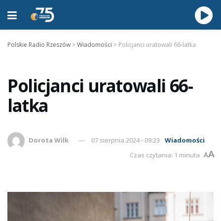
Polskie Radio Rzeszów
>
Wiadomości
>
Policjanci uratowali 66-latka
Policjanci uratowali 66-
latka
Dorota Wilk
07 sierpnia 2024 - 09:23
Wiadomości
A
Czas czytania: 1 minuta
A