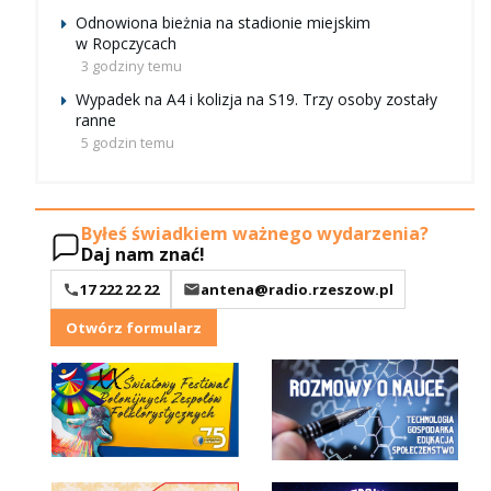
Odnowiona bieżnia na stadionie miejskim
w Ropczycach
3 godziny temu
Wypadek na A4 i kolizja na S19. Trzy osoby zostały
ranne
5 godzin temu
Byłeś świadkiem ważnego wydarzenia?
Daj nam znać!
17 222 22 22
antena@radio.rzeszow.pl
Otwórz formularz