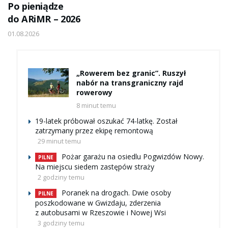
Po pieniądze
do ARiMR – 2026
01.08.2026
„Rowerem bez granic”. Ruszył
nabór na transgraniczny rajd
rowerowy
8 minut temu
19-latek próbował oszukać 74-latkę. Został
zatrzymany przez ekipę remontową
29 minut temu
Pożar garażu na osiedlu Pogwizdów Nowy.
PILNE
Na miejscu siedem zastępów straży
2 godziny temu
Poranek na drogach. Dwie osoby
PILNE
poszkodowane w Gwizdaju, zderzenia
z autobusami w Rzeszowie i Nowej Wsi
3 godziny temu