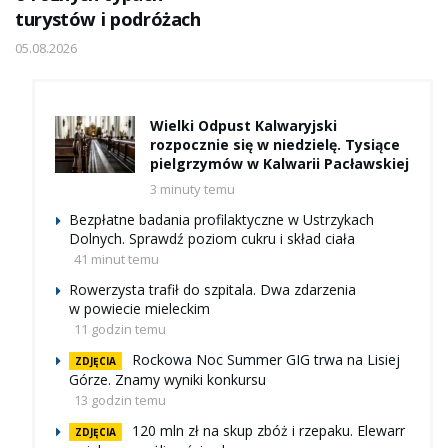
turystów i podróżach
05.08.2026
Wielki Odpust Kalwaryjski
rozpocznie się w niedzielę. Tysiące
pielgrzymów w Kalwarii Pacławskiej
3 minuty temu
Bezpłatne badania profilaktyczne w Ustrzykach
Dolnych. Sprawdź poziom cukru i skład ciała
41 minut temu
Rowerzysta trafił do szpitala. Dwa zdarzenia
w powiecie mieleckim
11 godzin temu
Rockowa Noc Summer GIG trwa na Lisiej
ZDJĘCIA
Górze. Znamy wyniki konkursu
13 godzin temu
120 mln zł na skup zbóż i rzepaku. Elewarr
ZDJĘCIA