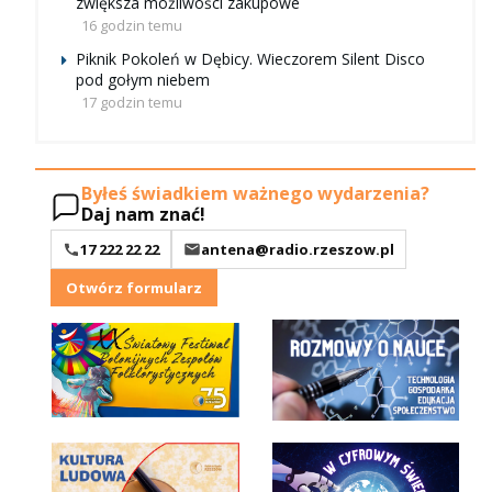
zwiększa możliwości zakupowe
16 godzin temu
Piknik Pokoleń w Dębicy. Wieczorem Silent Disco
pod gołym niebem
17 godzin temu
Byłeś świadkiem ważnego wydarzenia?
Daj nam znać!
17 222 22 22
antena@radio.rzeszow.pl
Otwórz formularz