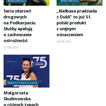
WIADOMOŚCI
WIADOMOŚCI
Seria zdarzeń
„Kiełbasa pradziada
drogowych
z Dukli” to już 51.
na Podkarpaciu.
polski produkt
Służby apelują
z unijnym
o zachowanie
oznaczeniem
ostrożności
06.08.2026
07.08.2026
MIĘDZY CISZĄ A CISZĄ
Małgorzata
Skulimowska
o różnych typach