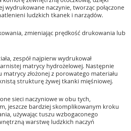
iej wydrukowane naczynie, tworząc połączone
natlenieni ludzkich tkanek i narządów.
owania, zmieniając prędkość drukowania lub
iała, zespół najpierw wydrukował
arnistej matrycy hydrożelowej. Następnie
 matrycy złożonej z porowatego materiału
knistą strukturę żywej tkanki mięśniowej.
one sieci naczyniowe w obu tych,
m, jeszcze bardziej skomplikowanym kroku
ania, używając tuszu wzbogaconego
ewnętrzną warstwę ludzkich naczyń