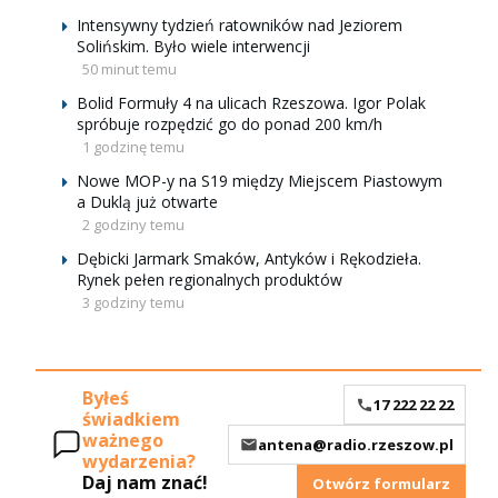
Intensywny tydzień ratowników nad Jeziorem
Solińskim. Było wiele interwencji
50 minut temu
Bolid Formuły 4 na ulicach Rzeszowa. Igor Polak
spróbuje rozpędzić go do ponad 200 km/h
1 godzinę temu
Nowe MOP-y na S19 między Miejscem Piastowym
a Duklą już otwarte
2 godziny temu
Dębicki Jarmark Smaków, Antyków i Rękodzieła.
Rynek pełen regionalnych produktów
3 godziny temu
Byłeś
17 222 22 22
świadkiem
ważnego
antena@radio.rzeszow.pl
wydarzenia?
Daj nam znać!
Otwórz formularz