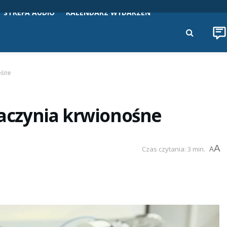
STREFA AUDIO
KALENDARZ WYDARZEŃ
ośne
czynia krwionośne
A
Czas czytania: 3 min.
A