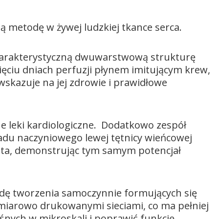
ą metodę w żywej ludzkiej tkance serca.
harakterystyczną dwuwarstwową strukturę
ięciu dniach perfuzji płynem imitującym krew,
 wskazuje na jej zdrowie i prawidłowe
 leki kardiologiczne. Dodatkowo zespół
du naczyniowego lewej tętnicy wieńcowej
ta, demonstrując tym samym potencjał
odę tworzenia samoczynnie formujących się
wymiarowo drukowanymi sieciami, co ma pełniej
śnych w mikroskali i poprawić funkcję