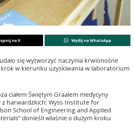
ępnij na X
Wyślij na WhatsApp
udało się wytworzyć naczynia krwionośne
y krok w kierunku uzyskiwania w laboratorium
oza ciałem Świętym Graalem medycyny
z harwardzkich: Wyss Institute for
aulson School of Engineering and Applied
erials” donieśli właśnie o dużym kroku