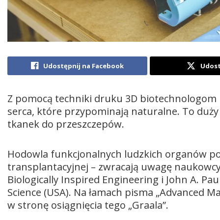
Udostępnij na Facebook
Udost
Z pomocą techniki druku 3D biotechnologom 
serca, które przypominają naturalne. To duż
tkanek do przeszczepów.
Hodowla funkcjonalnych ludzkich organów p
transplantacyjnej – zwracają uwagę naukowcy 
Biologically Inspired Engineering i John A. P
Science (USA). Na łamach pisma „Advanced Mat
w stronę osiągnięcia tego „Graala”.