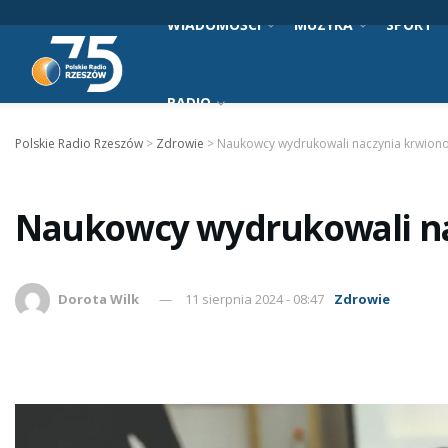
WIADOMOŚCI
MUZYKA
SPORT
RADIO
Polskie Radio Rzeszów
>
Zdrowie
>
Naukowcy wydrukowali naczynia krwion
Naukowcy wydrukowali na
Dorota Wilk
11 sierpnia 2024 - 08:47
Zdrowie