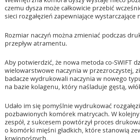
czemu dysza może całkowicie przebić wcześn
sieci rozgałęzień zapewniające wystarczające 
Rozmiar naczyń można zmieniać podczas druk
przepływ atramentu.
Aby potwierdzić, że nowa metoda co-SWIFT dz
wielowarstwowe naczynia w przezroczystej, zi
badacze wydrukowali naczynia w nowego typu
na bazie kolagenu, który naśladuje gęstą, włó
Udało im się pomyślnie wydrukować rozgałęzi
pozbawionych komórek matrycach. W kolejny
zespół, z sukcesem powtórzył proces drukow
o komórki mięśni gładkich, które stanowią z
krwionośnych.