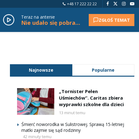
+48 17 222 22 22
Teraz na antenie
ZGŁOŚ TEMAT
Nie udało się pobrać tytułu.
Najnowsze
Popularne
„Tornister Pełen
Uśmiechów”. Caritas zbiera
wyprawki szkolne dla dzieci
13 minut temu
Śmierć noworodka w Sulistrowej. Sprawą 15-letniej
matki zajmie się sąd rodzinny
42 minuty temu