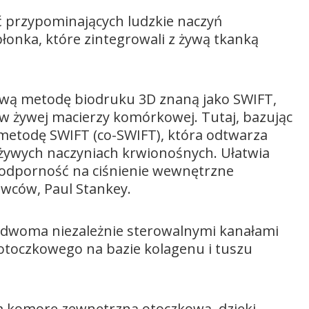
 przypominających ludzkie naczyń
łonka, które zintegrowali z żywą tkanką
wą metodę biodruku 3D znaną jako SWIFT,
w żywej macierzy komórkowej. Tutaj, bazując
etodę SWIFT (co-SWIFT), która odtwarza
żywych naczyniach krwionośnych. Ułatwia
 odporność na ciśnienie wewnętrzne
owców, Paul Stankey.
z dwoma niezależnie sterowalnymi kanałami
 otoczkowego na bazie kolagenu i tuszu
 komorę zewnętrzną otoczkową, dzięki