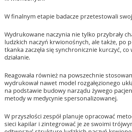
W finalnym etapie badacze przetestowali swoj
Wydrukowane naczynia nie tylko przybrały c
ludzkich naczyń krwionośnych, ale także, po p
tkanka zaczęła się synchronicznie kurczyć, co
działanie.
Reagowała również na powszechnie stosowane
wydrukował nawet model rozgałęzionego ukła
na podstawie budowy narządu żywego pacjen
metody w medycynie spersonalizowanej.
W przyszłości zespół planuje opracować met
sieci kapilar i zintegrować je ze swoimi trój
odtworzyć strukturę ludzkich naczyń krwiono