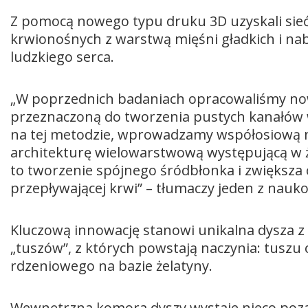
Z pomocą nowego typu druku 3D uzyskali sieć
krwionośnych z warstwą mięśni gładkich i nab
ludzkiego serca.
„W poprzednich badaniach opracowaliśmy no
przeznaczoną do tworzenia pustych kanałów 
na tej metodzie, wprowadzamy współosiową m
architekturę wielowarstwową występującą w 
to tworzenie spójnego śródbłonka i zwiększa
przepływającej krwi” – tłumaczy jeden z nauk
Kluczową innowację stanowi unikalna dysza 
„tuszów”, z których powstają naczynia: tuszu
rdzeniowego na bazie żelatyny.
Wewnętrzna komora dyszy wystaje nieco poza