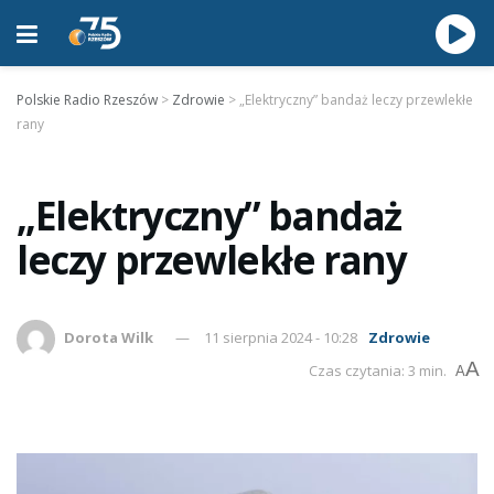
Polskie Radio Rzeszów
>
Zdrowie
>
„Elektryczny” bandaż leczy przewlekłe
rany
„Elektryczny” bandaż
leczy przewlekłe rany
Dorota Wilk
11 sierpnia 2024 - 10:28
Zdrowie
A
Czas czytania: 3 min.
A