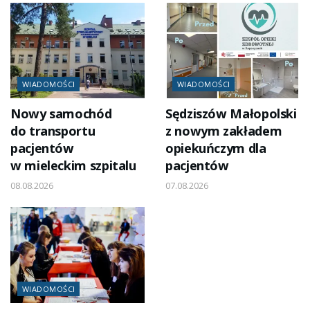
WIADOMOŚCI
WIADOMOŚCI
Nowy samochód
Sędziszów Małopolski
do transportu
z nowym zakładem
pacjentów
opiekuńczym dla
w mieleckim szpitalu
pacjentów
08.08.2026
07.08.2026
WIADOMOŚCI