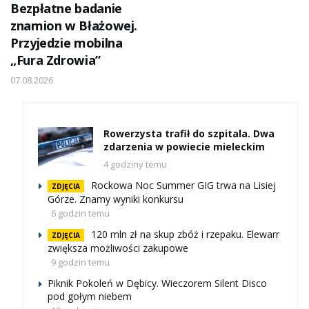
Bezpłatne badanie
znamion w Błażowej.
Przyjedzie mobilna
„Fura Zdrowia”
07.08.2026
Rowerzysta trafił do szpitala. Dwa
zdarzenia w powiecie mieleckim
4 godziny temu
Rockowa Noc Summer GIG trwa na Lisiej
ZDJĘCIA
Górze. Znamy wyniki konkursu
6 godzin temu
120 mln zł na skup zbóż i rzepaku. Elewarr
ZDJĘCIA
zwiększa możliwości zakupowe
9 godzin temu
Piknik Pokoleń w Dębicy. Wieczorem Silent Disco
pod gołym niebem