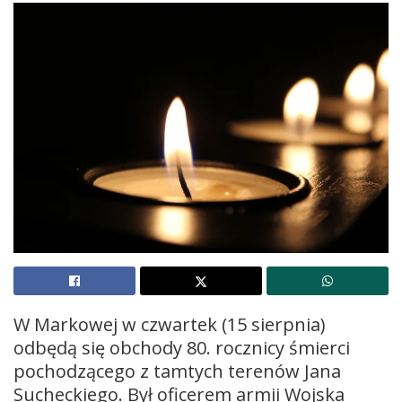
W Markowej w czwartek (15 sierpnia)
odbędą się obchody 80. rocznicy śmierci
pochodzącego z tamtych terenów Jana
Sucheckiego. Był oficerem armii Wojska