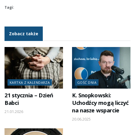
Tagi:
Zobacz także
KARTKA Z KALENDARZA
GOŚĆ DNIA
21 stycznia – Dzień
K. Snopkowski:
Babci
Uchodźcy mogą liczyć
na nasze wsparcie
21.01.2026
20.06.2025