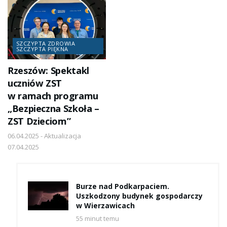
SZCZYPTA ZDROWIA
SZCZYPTA PIĘKNA
Rzeszów: Spektakl
uczniów ZST
w ramach programu
„Bezpieczna Szkoła –
ZST Dzieciom”
06.04.2025 - Aktualizacja
07.04.2025
Burze nad Podkarpaciem.
Uszkodzony budynek gospodarczy
w Wierzawicach
55 minut temu