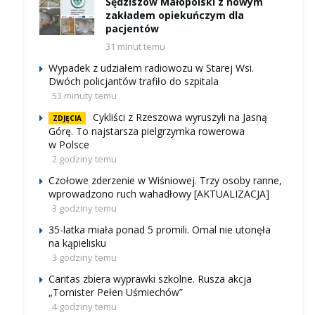
Sędziszów Małopolski z nowym
zakładem opiekuńczym dla
pacjentów
31 minut temu
Wypadek z udziałem radiowozu w Starej Wsi.
Dwóch policjantów trafiło do szpitala
53 minuty temu
Cykliści z Rzeszowa wyruszyli na Jasną
ZDJĘCIA
Górę. To najstarsza pielgrzymka rowerowa
w Polsce
2 godziny temu
Czołowe zderzenie w Wiśniowej. Trzy osoby ranne,
wprowadzono ruch wahadłowy [AKTUALIZACJA]
3 godziny temu
35-latka miała ponad 5 promili. Omal nie utonęła
na kąpielisku
3 godziny temu
Caritas zbiera wyprawki szkolne. Rusza akcja
„Tornister Pełen Uśmiechów”
4 godziny temu