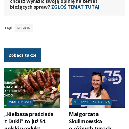
chcesz wyrazić swoją opinię na temat
bieżących spraw?
ZGŁOŚ TEMAT TUTAJ
Tagi:
REGION
Zobacz także
WIADOMOŚCI
MIĘDZY CISZĄ A CISZĄ
„Kiełbasa pradziada
Małgorzata
z Dukli” to już 51.
Skulimowska
polski produkt
o różnych typach