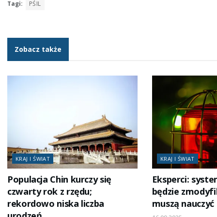
Tagi:
PŚIL
Zobacz także
KRAJ I ŚWIAT
KRAJ I ŚWIAT
Populacja Chin kurczy się
Eksperci: syst
czwarty rok z rzędu;
będzie zmodyfi
rekordowo niska liczba
muszą nauczyć 
urodzeń