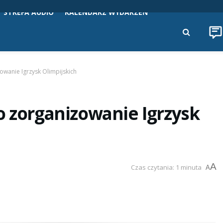
STREFA AUDIO
KALENDARZ WYDARZEŃ
owanie Igrzysk Olimpijskich
o zorganizowanie Igrzysk
A
Czas czytania: 1 minuta
A