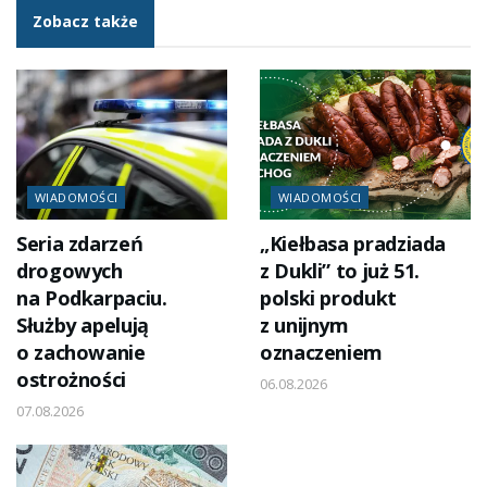
Zobacz także
WIADOMOŚCI
WIADOMOŚCI
Seria zdarzeń
„Kiełbasa pradziada
drogowych
z Dukli” to już 51.
na Podkarpaciu.
polski produkt
Służby apelują
z unijnym
o zachowanie
oznaczeniem
ostrożności
06.08.2026
07.08.2026