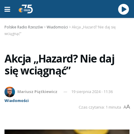
Polskie Radio Rzeszów
>
Wiadomości
>
Akcja „Hazard? Nie daj się
wciągnąć”
Akcja „Hazard? Nie daj
się wciągnąć”
Mariusz Piątkiewicz
19 sierpnia 2024 - 11:36
Wiadomości
A
Czas czytania: 1 minuta
A