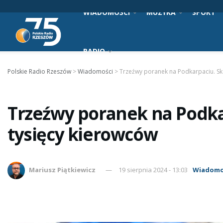
WIADOMOŚCI
MUZYKA
SPORT
RADIO
Polskie Radio Rzeszów
>
Wiadomości
>
Trzeźwy poranek na Podkarpaciu. Sk
Trzeźwy poranek na Podka
tysięcy kierowców
Mariusz Piątkiewicz
19 sierpnia 2024 - 13:03
Wiadomo