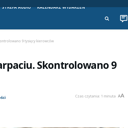
STREFA AUDIO
KALENDARZ WYDARZEŃ
ontrolowano 9 tysięcy kierowców
rpaciu. Skontrolowano 9
A
Czas czytania: 1 minuta
A
ści