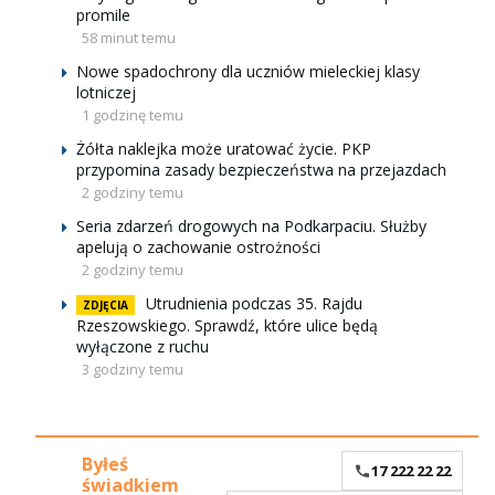
promile
58 minut temu
Nowe spadochrony dla uczniów mieleckiej klasy
lotniczej
1 godzinę temu
Żółta naklejka może uratować życie. PKP
przypomina zasady bezpieczeństwa na przejazdach
2 godziny temu
Seria zdarzeń drogowych na Podkarpaciu. Służby
apelują o zachowanie ostrożności
2 godziny temu
Utrudnienia podczas 35. Rajdu
ZDJĘCIA
Rzeszowskiego. Sprawdź, które ulice będą
wyłączone z ruchu
3 godziny temu
Byłeś
17 222 22 22
świadkiem