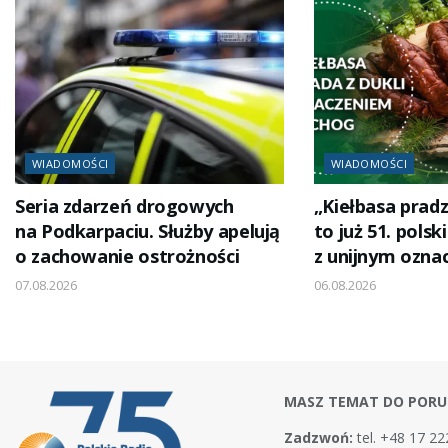
WIADOMOŚCI
WIADOMOŚCI
Seria zdarzeń drogowych
„Kiełbasa pradz
na Podkarpaciu. Służby apelują
to już 51. polsk
o zachowanie ostrożności
z unijnym ozna
07.08.2026
06.08.2026
MASZ TEMAT DO PORU
Zadzwoń:
tel. +48 17 22