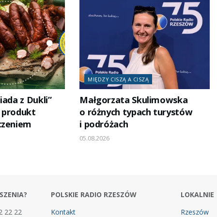
MIĘDZY CISZĄ A CISZĄ
iada z Dukli”
Małgorzata Skulimowska
i produkt
o różnych typach turystów
czeniem
i podróżach
05.08.2026
SZENIA?
POLSKIE RADIO RZESZÓW
LOKALNIE
2 22 22
Kontakt
Rzeszów