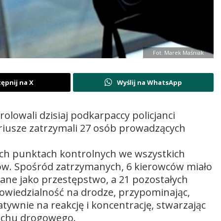
Fot. Marek Maśniak
ępnij na X
Wyślij na WhatsApp
lowali dzisiaj podkarpaccy policjanci
riusze zatrzymali 27 osób prowadzących
ch punktach kontrolnych we wszystkich
ów. Spośród zatrzymanych, 6 kierowców miało
wane jako przestępstwo, a 21 pozostałych
powiedzialność na drodze, przypominając,
tywnie na reakcję i koncentrację, stwarzając
uchu drogowego.