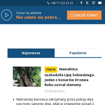
+48 17 222 22 22
Teraz na antenie
ZGŁOŚ TEMAT
Nie udało się pobrać tytułu.
Najnowsze
Popularne
Nawałnica
ZDJĘCIA
uszkodziła Lipę Sobieskiego.
Jeden z konarów Drzewa
Roku został złamany
20 minut temu
Nietrzeźwy kierowca zatrzymany przez policję dwa
razy tego samego dnia. Miał w organizmie ponad 2