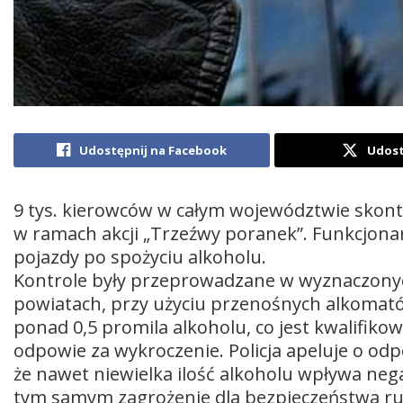
Udostępnij na Facebook
Udost
9 tys. kierowców w całym województwie skontro
w ramach akcji „Trzeźwy poranek”. Funkcjona
pojazdy po spożyciu alkoholu.
Kontrole były przeprowadzane w wyznaczony
powiatach, przy użyciu przenośnych alkomat
ponad 0,5 promila alkoholu, co jest kwalifiko
odpowie za wykroczenie. Policja apeluje o od
że nawet niewielka ilość alkoholu wpływa nega
tym samym zagrożenie dla bezpieczeństwa r