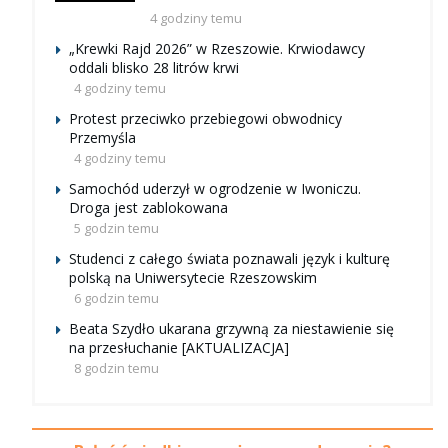
4 godziny temu
„Krewki Rajd 2026” w Rzeszowie. Krwiodawcy
oddali blisko 28 litrów krwi
4 godziny temu
Protest przeciwko przebiegowi obwodnicy
Przemyśla
4 godziny temu
Samochód uderzył w ogrodzenie w Iwoniczu.
Droga jest zablokowana
5 godzin temu
Studenci z całego świata poznawali język i kulturę
polską na Uniwersytecie Rzeszowskim
6 godzin temu
Beata Szydło ukarana grzywną za niestawienie się
na przesłuchanie [AKTUALIZACJA]
8 godzin temu