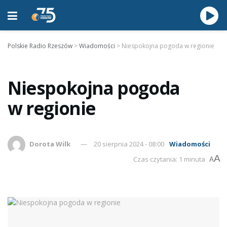
Polskie Radio Rzeszów
>
Wiadomości
>
Niespokojna pogoda w regionie
Niespokojna pogoda
w regionie
Dorota Wilk
20 sierpnia 2024 - 08:00
Wiadomości
A
Czas czytania: 1 minuta
A