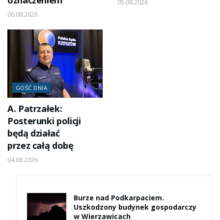
oznaczeniem
05.08.2026
06.08.2026
GOŚĆ DNIA
A. Patrzałek:
Posterunki policji
będą działać
przez całą dobę
04.08.2026
Burze nad Podkarpaciem.
Uszkodzony budynek gospodarczy
w Wierzawicach