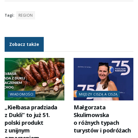
Tagi:
REGION
Zobacz także
WIADOMOŚCI
MIĘDZY CISZĄ A CISZĄ
„Kiełbasa pradziada
Małgorzata
z Dukli” to już 51.
Skulimowska
polski produkt
o różnych typach
z unijnym
turystów i podróżach