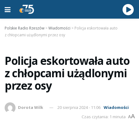
Polskie Radio Rzeszów
>
Wiadomości
>
Policja eskortowała auto
z chłopcami użądlonymi przez osy
Policja eskortowała auto
z chłopcami użądlonymi
przez osy
Dorota Wilk
20 sierpnia 2024 - 11:06
Wiadomości
A
Czas czytania: 1 minuta
A