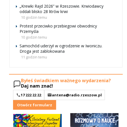
„Krewki Rajd 2026” w Rzeszowie. Krwiodawcy
oddali blisko 28 litrów krwi
10 godzin temu
Protest przeciwko przebiegowi obwodnicy
Przemyśla
10 godzin temu
Samochód uderzył w ogrodzenie w Iwoniczu.
Droga jest zablokowana
11 godzin temu
Byłeś świadkiem ważnego wydarzenia?
Daj nam znać!
17 222 22 22
antena@radio.rzeszow.pl
Otwórz formularz