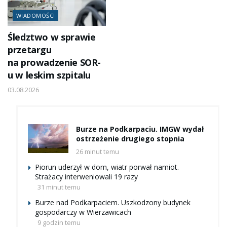
WIADOMOŚCI
Śledztwo w sprawie
przetargu
na prowadzenie SOR-
u w leskim szpitalu
03.08.2026
Burze na Podkarpaciu. IMGW wydał
ostrzeżenie drugiego stopnia
26 minut temu
Piorun uderzył w dom, wiatr porwał namiot.
Strażacy interweniowali 19 razy
31 minut temu
Burze nad Podkarpaciem. Uszkodzony budynek
gospodarczy w Wierzawicach
9 godzin temu