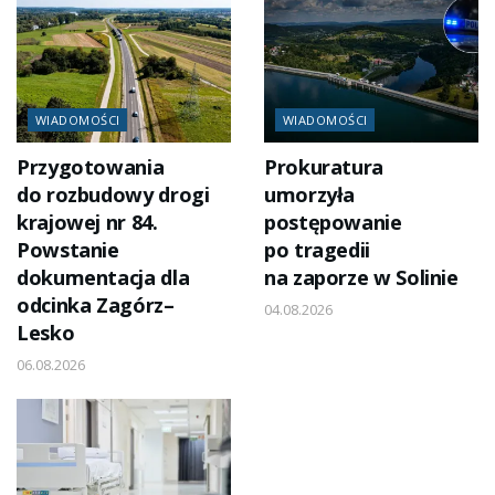
WIADOMOŚCI
WIADOMOŚCI
Przygotowania
Prokuratura
do rozbudowy drogi
umorzyła
krajowej nr 84.
postępowanie
Powstanie
po tragedii
dokumentacja dla
na zaporze w Solinie
odcinka Zagórz–
04.08.2026
Lesko
06.08.2026