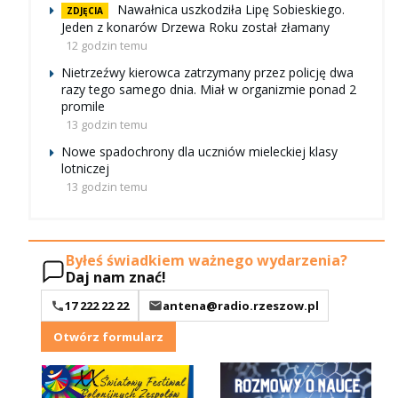
Nawałnica uszkodziła Lipę Sobieskiego.
ZDJĘCIA
Jeden z konarów Drzewa Roku został złamany
12 godzin temu
Nietrzeźwy kierowca zatrzymany przez policję dwa
razy tego samego dnia. Miał w organizmie ponad 2
promile
13 godzin temu
Nowe spadochrony dla uczniów mieleckiej klasy
lotniczej
13 godzin temu
Byłeś świadkiem ważnego wydarzenia?
Daj nam znać!
17 222 22 22
antena@radio.rzeszow.pl
Otwórz formularz