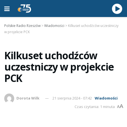
Polskie Radio Rzeszów
>
Wiadomości
>
Kilkuset uchodźców uczestniczy
w projekcie PCK
Kilkuset uchodźców
uczestniczy w projekcie
PCK
Dorota Wilk
21 sierpnia 2024 - 07:42
Wiadomości
A
Czas czytania: 1 minuta
A