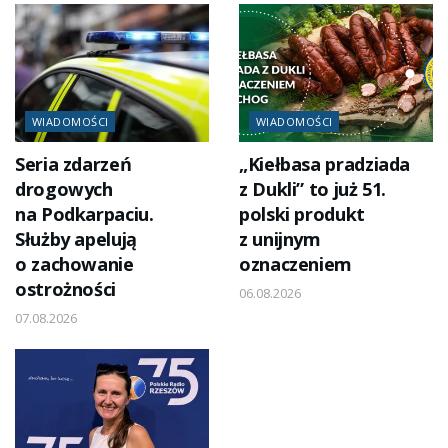
WIADOMOŚCI
WIADOMOŚCI
Seria zdarzeń
„Kiełbasa pradziada
drogowych
z Dukli” to już 51.
na Podkarpaciu.
polski produkt
Służby apelują
z unijnym
o zachowanie
oznaczeniem
ostrożności
06.08.2026
07.08.2026