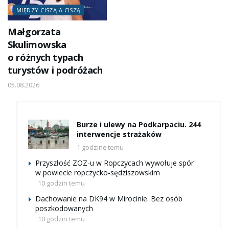
MIĘDZY CISZĄ A CISZĄ
Małgorzata
Skulimowska
o różnych typach
turystów i podróżach
05.08.2026
Burze i ulewy na Podkarpaciu. 244
interwencje strażaków
1 godzinę temu
Przyszłość ZOZ-u w Ropczycach wywołuje spór
w powiecie ropczycko-sędziszowskim
10 godzin temu
Dachowanie na DK94 w Mirocinie. Bez osób
poszkodowanych
10 godzin temu