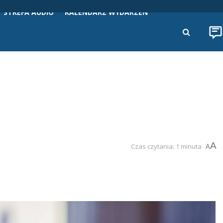
STREFA AUDIO
KALENDARZ WYDARZEŃ
A
Czas czytania: 1 minuta
A