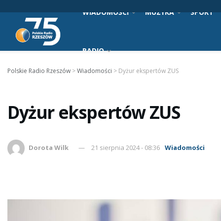
WIADOMOŚCI
MUZYKA
SPORT
RADIO
Polskie Radio Rzeszów
>
Wiadomości
>
Dyżur ekspertów ZUS
Dyżur ekspertów ZUS
Dorota Wilk
21 sierpnia 2024 - 08:36
Wiadomości