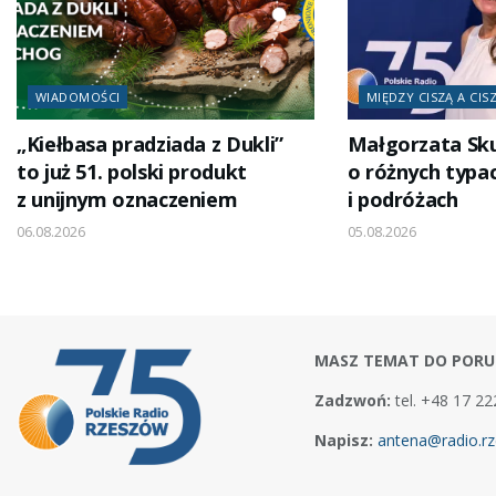
WIADOMOŚCI
MIĘDZY CISZĄ A CIS
„Kiełbasa pradziada z Dukli”
Małgorzata Sk
to już 51. polski produkt
o różnych typa
z unijnym oznaczeniem
i podróżach
06.08.2026
05.08.2026
MASZ TEMAT DO PORU
Zadzwoń:
tel. +48 17 22
Napisz:
antena@radio.rz