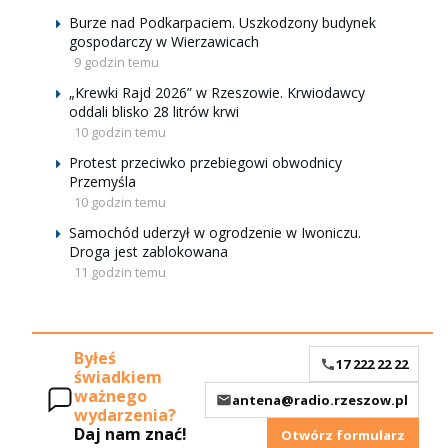
Burze nad Podkarpaciem. Uszkodzony budynek
gospodarczy w Wierzawicach
9 godzin temu
„Krewki Rajd 2026” w Rzeszowie. Krwiodawcy
oddali blisko 28 litrów krwi
10 godzin temu
Protest przeciwko przebiegowi obwodnicy
Przemyśla
10 godzin temu
Samochód uderzył w ogrodzenie w Iwoniczu.
Droga jest zablokowana
11 godzin temu
Byłeś
17 222 22 22
świadkiem
ważnego
antena@radio.rzeszow.pl
wydarzenia?
Daj nam znać!
Otwórz formularz