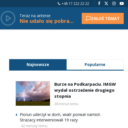
+48 17 222 22 22
Teraz na antenie
ZGŁOŚ TEMAT
Nie udało się pobrać tytułu.
Najnowsze
Popularne
Burze na Podkarpaciu. IMGW
wydał ostrzeżenie drugiego
stopnia
38 minut temu
Piorun uderzył w dom, wiatr porwał namiot.
Strażacy interweniowali 19 razy
42 minuty temu