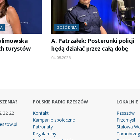
ZĄ
GOŚĆ DNIA
ulimowska
A. Patrzałek: Posterunki policji
ch turystów
będą działać przez całą dobę
04.08.2026
SZENIA?
POLSKIE RADIO RZESZÓW
LOKALNIE
2 22 22
Kontakt
Rzeszów
Kampanie społeczne
Przemyśl
eszow.pl
Patronaty
Stalowa Wo
Regulaminy
Tarnobrze