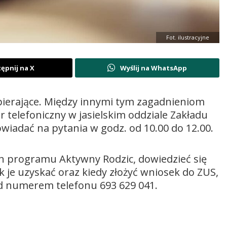
Fot. ilustracyjne
ępnij na X
Wyślij na WhatsApp
spierające. Między innymi tym zagadnieniom
 telefoniczny w jasielskim oddziale Zakładu
iadać na pytania w godz. od 10.00 do 12.00.
h programu Aktywny Rodzic, dowiedzieć się
 je uzyskać oraz kiedy złożyć wniosek do ZUS,
d numerem telefonu 693 629 041.