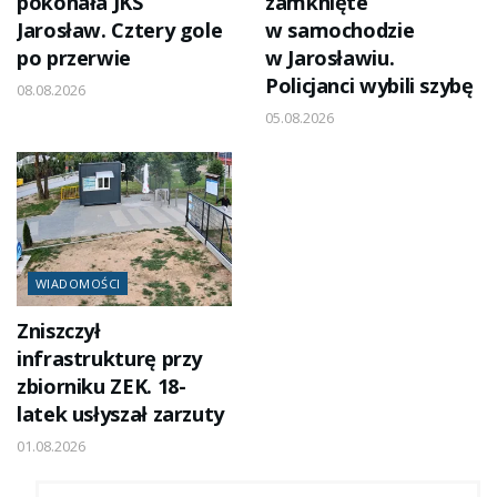
pokonała JKS
zamknięte
Jarosław. Cztery gole
w samochodzie
po przerwie
w Jarosławiu.
Policjanci wybili szybę
08.08.2026
05.08.2026
WIADOMOŚCI
Zniszczył
infrastrukturę przy
zbiorniku ZEK. 18-
latek usłyszał zarzuty
01.08.2026