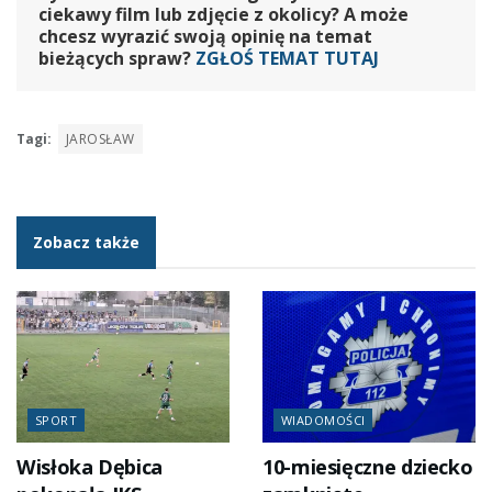
ciekawy film lub zdjęcie z okolicy? A może
chcesz wyrazić swoją opinię na temat
bieżących spraw?
ZGŁOŚ TEMAT TUTAJ
Tagi:
JAROSŁAW
Zobacz także
SPORT
WIADOMOŚCI
Wisłoka Dębica
10-miesięczne dziecko