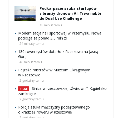
Podkarpacie szuka startupów
z branży dronów i AI. Trwa nabór
do Dual Use Challenge
18 minut temu
Modernizacja hali sportowej w Przemyślu. Nowa
podłoga za ponad 3,5 mln zł
24 minuty temu
180 rowerzystów dotarło z Rzeszowa na Jasną
Górę
40 minut temu
Pejzaże mistrzów w Muzeum Okręgowym
w Rzeszowie
2 godziny temu
Sinice w rzeszowskiej „Żwirowni”. Kąpielisko
PILNE
zamknięte
2 godziny temu
Policja szuka mężczyzny podejrzewanego
o kradzież roweru w Rzeszowie
2 godziny temu