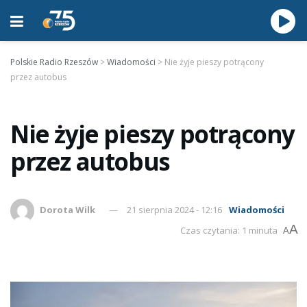
Polskie Radio Rzeszów
>
Wiadomości
>
Nie żyje pieszy potrącony
przez autobus
Nie żyje pieszy potrącony
przez autobus
Dorota Wilk
21 sierpnia 2024 - 12:16
Wiadomości
A
Czas czytania: 1 minuta
A