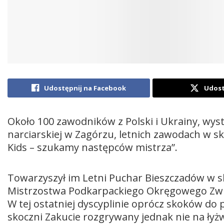
Udostępnij na Facebook
Udost
Około 100 zawodników z Polski i Ukrainy, wys
narciarskiej w Zagórzu, letnich zawodach w sk
Kids – szukamy następców mistrza”.
Towarzyszył im Letni Puchar Bieszczadów w sk
Mistrzostwa Podkarpackiego Okręgowego Zwią
W tej ostatniej dyscyplinie oprócz skoków do p
skoczni Zakucie rozgrywany jednak nie na łyżw