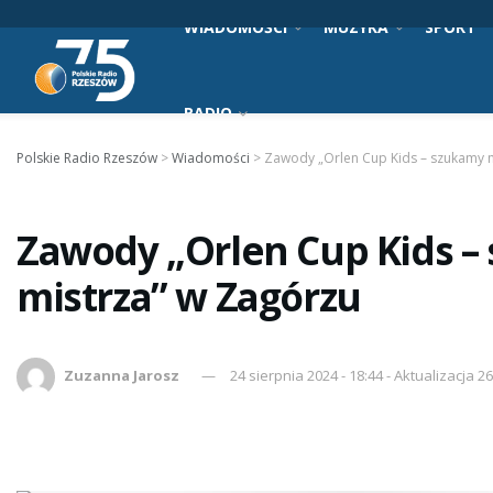
WIADOMOŚCI
MUZYKA
SPORT
RADIO
Polskie Radio Rzeszów
>
Wiadomości
>
Zawody „Orlen Cup Kids – szukamy 
Zawody „Orlen Cup Kids 
mistrza” w Zagórzu
Zuzanna Jarosz
24 sierpnia 2024 - 18:44 - Aktualizacja 2