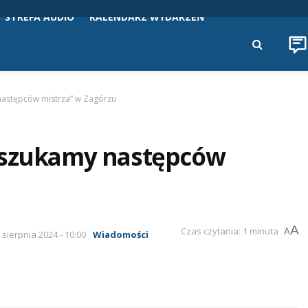
STREFA AUDIO
KALENDARZ WYDARZEŃ
następców mistrza” w Zagórzu
– szukamy następców
A
Czas czytania: 1 minuta
A
6 sierpnia 2024 - 10:00
Wiadomości