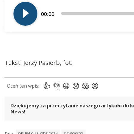
plików
00:00
dźwiękowych
Tekst: Jerzy Pasierb, fot.
Dziękujemy za przeczytanie naszego artykułu do k
News!
Tagi:
ORLEN CUP KIDS 2024
ZAWOODY