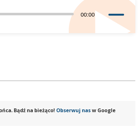
Używaj
00:00
strzałek
do
góry
oraz
do
dołu
aby
zwiększyć
lub
zmniejszyć
głośność.
ońca. Bądź na bieżąco!
Obserwuj nas
w Google