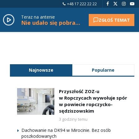
+48 17 222 22 22
Teraz na antenie
ZGŁOŚ TEMAT
Nie udało się pobrać tytułu.
Najnowsze
Popularne
Przyszłość ZOZ-u
w Ropczycach wywołuje spór
w powiecie ropczycko-
sędziszowskim
3 godziny temu
Dachowanie na DK94 w Mirocinie. Bez osób
poszkodowanych