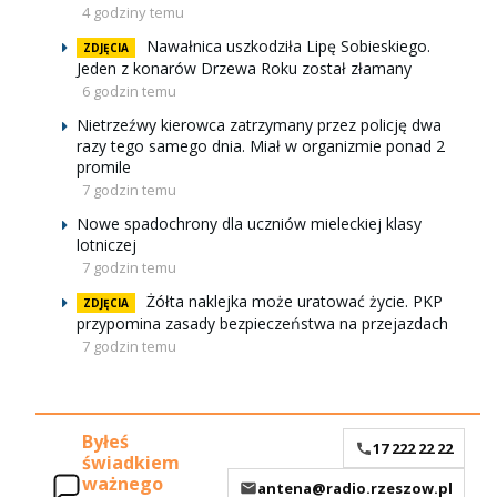
4 godziny temu
Nawałnica uszkodziła Lipę Sobieskiego.
ZDJĘCIA
Jeden z konarów Drzewa Roku został złamany
6 godzin temu
Nietrzeźwy kierowca zatrzymany przez policję dwa
razy tego samego dnia. Miał w organizmie ponad 2
promile
7 godzin temu
Nowe spadochrony dla uczniów mieleckiej klasy
lotniczej
7 godzin temu
Żółta naklejka może uratować życie. PKP
ZDJĘCIA
przypomina zasady bezpieczeństwa na przejazdach
7 godzin temu
Byłeś
17 222 22 22
świadkiem
ważnego
antena@radio.rzeszow.pl