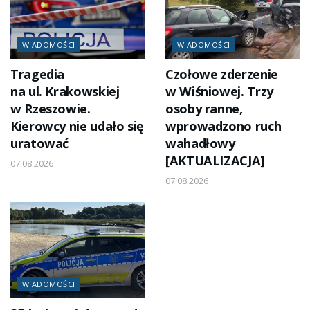
Zobacz także
WIADOMOŚCI
WIADOMOŚCI
Tragedia
Czołowe zderzenie
na ul. Krakowskiej
w Wiśniowej. Trzy
w Rzeszowie.
osoby ranne,
Kierowcy nie udało się
wprowadzono ruch
uratować
wahadłowy
[AKTUALIZACJA]
07.08.2026