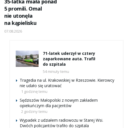
07.08.2026
WIADOMOŚCI
35-latka miała ponad
5 promili. Omal
nie utonęła
na kąpielisku
07.08.2026
71-latek uderzył w cztery
zaparkowane auta. Trafił
do szpitala
54 minuty temu