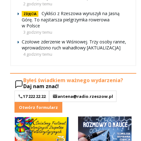
Tragedia na ul. Krakowskiej w Rzeszowie. Kierowcy
nie udało się uratować
1 godzinę temu
Sędziszów Małopolski z nowym zakładem
opiekuńczym dla pacjentów
2 godziny temu
Wypadek z udziałem radiowozu w Starej Wsi.
Dwóch policjantów trafiło do szpitala
2 godziny temu
Cykliści z Rzeszowa wyruszyli na Jasną
ZDJĘCIA
Górę. To najstarsza pielgrzymka rowerowa
w Polsce
3 godziny temu
Czołowe zderzenie w Wiśniowej. Trzy osoby ranne,
wprowadzono ruch wahadłowy [AKTUALIZACJA]
4 godziny temu
Byłeś świadkiem ważnego wydarzenia?