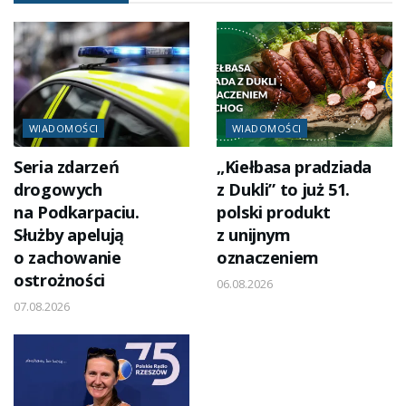
WIADOMOŚCI
WIADOMOŚCI
Seria zdarzeń
„Kiełbasa pradziada
drogowych
z Dukli” to już 51.
na Podkarpaciu.
polski produkt
Służby apelują
z unijnym
o zachowanie
oznaczeniem
ostrożności
06.08.2026
07.08.2026