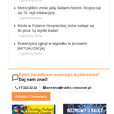
1 godzinę temu
Motocykliści znów jadą śladami historii. Rozpoczął
się 10. rajd edukacyjny
2 godziny temu
Woda w Polance Horynieckiej znów nadaje się
do picia. Są wyniki badań
2 godziny temu
Rowerzysta zginął w wypadku w Jeżowem
[AKTUALIZACJA]
3 godziny temu
Byłeś świadkiem ważnego wydarzenia?
Daj nam znać!
17 222 22 22
antena@radio.rzeszow.pl
Otwórz formularz