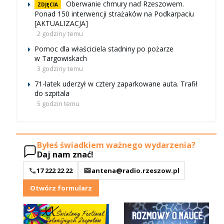
Oberwanie chmury nad Rzeszowem.
ZDJĘCIA
Ponad 150 interwencji strażaków na Podkarpaciu
[AKTUALIZACJA]
2 godziny temu
Pomoc dla właściciela stadniny po pożarze
w Targowiskach
3 godziny temu
71-latek uderzył w cztery zaparkowane auta. Trafił
do szpitala
5 godzin temu
Byłeś świadkiem ważnego wydarzenia?
Daj nam znać!
17 222 22 22
antena@radio.rzeszow.pl
Otwórz formularz