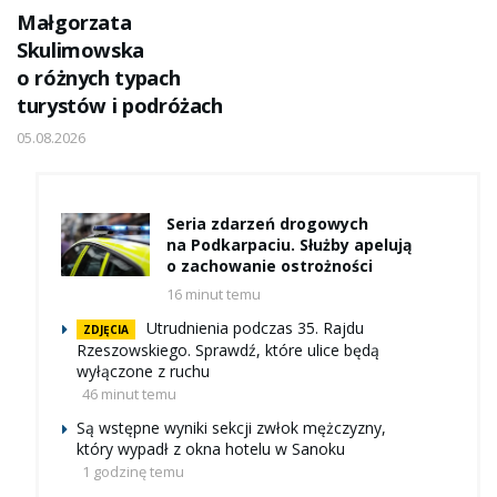
Małgorzata
Skulimowska
o różnych typach
turystów i podróżach
05.08.2026
Seria zdarzeń drogowych
na Podkarpaciu. Służby apelują
o zachowanie ostrożności
16 minut temu
Utrudnienia podczas 35. Rajdu
ZDJĘCIA
Rzeszowskiego. Sprawdź, które ulice będą
wyłączone z ruchu
46 minut temu
Są wstępne wyniki sekcji zwłok mężczyzny,
który wypadł z okna hotelu w Sanoku
1 godzinę temu