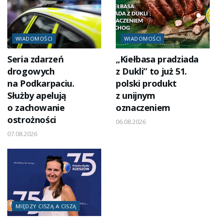
WIADOMOŚCI
WIADOMOŚCI
Seria zdarzeń
„Kiełbasa pradziada
drogowych
z Dukli” to już 51.
na Podkarpaciu.
polski produkt
Służby apelują
z unijnym
o zachowanie
oznaczeniem
ostrożności
06.08.2026
07.08.2026
MIĘDZY CISZĄ A CISZĄ