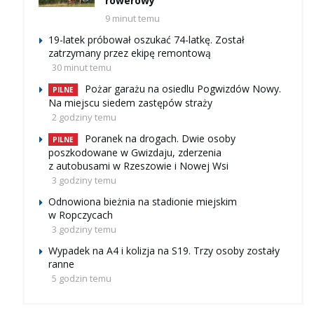
rowerowy
9 minut temu
19-latek próbował oszukać 74-latkę. Został
zatrzymany przez ekipę remontową
30 minut temu
Pożar garażu na osiedlu Pogwizdów Nowy.
PILNE
Na miejscu siedem zastępów straży
2 godziny temu
Poranek na drogach. Dwie osoby
PILNE
poszkodowane w Gwizdaju, zderzenia
z autobusami w Rzeszowie i Nowej Wsi
3 godziny temu
Odnowiona bieżnia na stadionie miejskim
w Ropczycach
3 godziny temu
Wypadek na A4 i kolizja na S19. Trzy osoby zostały
ranne
5 godzin temu