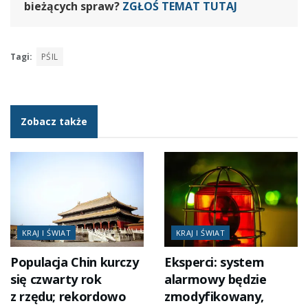
bieżących spraw?
ZGŁOŚ TEMAT TUTAJ
Tagi:
PŚIL
Zobacz także
KRAJ I ŚWIAT
KRAJ I ŚWIAT
Populacja Chin kurczy
Eksperci: system
się czwarty rok
alarmowy będzie
z rzędu; rekordowo
zmodyfikowany,