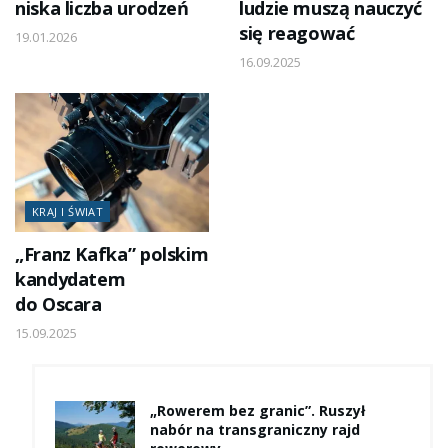
niska liczba urodzeń
ludzie muszą nauczyć
się reagować
19.01.2026
16.09.2025
KRAJ I ŚWIAT
„Franz Kafka” polskim
kandydatem
do Oscara
15.09.2025
„Rowerem bez granic”. Ruszył
nabór na transgraniczny rajd