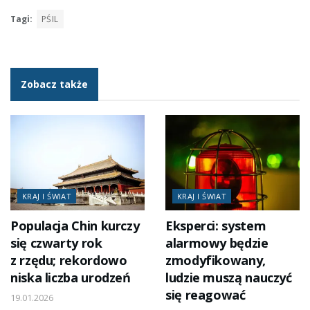
Tagi:
PŚIL
Zobacz także
KRAJ I ŚWIAT
KRAJ I ŚWIAT
Populacja Chin kurczy
Eksperci: system
się czwarty rok
alarmowy będzie
z rzędu; rekordowo
zmodyfikowany,
niska liczba urodzeń
ludzie muszą nauczyć
się reagować
19.01.2026