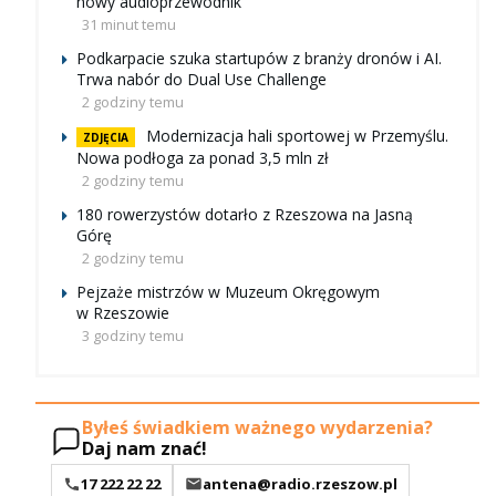
nowy audioprzewodnik
31 minut temu
Podkarpacie szuka startupów z branży dronów i AI.
Trwa nabór do Dual Use Challenge
2 godziny temu
Modernizacja hali sportowej w Przemyślu.
ZDJĘCIA
Nowa podłoga za ponad 3,5 mln zł
2 godziny temu
180 rowerzystów dotarło z Rzeszowa na Jasną
Górę
2 godziny temu
Pejzaże mistrzów w Muzeum Okręgowym
w Rzeszowie
3 godziny temu
Byłeś świadkiem ważnego wydarzenia?
Daj nam znać!
17 222 22 22
antena@radio.rzeszow.pl