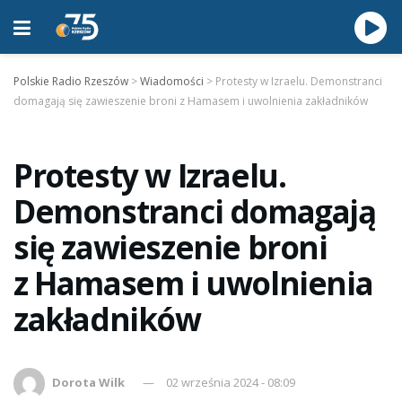
Polskie Radio Rzeszów
>
Wiadomości
>
Protesty w Izraelu. Demonstranci
domagają się zawieszenie broni z Hamasem i uwolnienia zakładników
Protesty w Izraelu.
Demonstranci domagają
się zawieszenie broni
z Hamasem i uwolnienia
zakładników
Dorota Wilk
02 września 2024 - 08:09