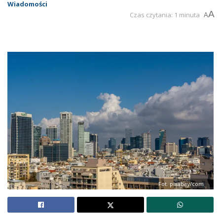
Wiadomości
A
Czas czytania: 1 minuta
A
Fot. pixabay/com