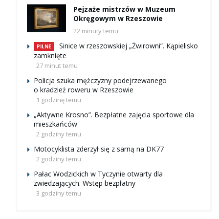
Pejzaże mistrzów w Muzeum
Okręgowym w Rzeszowie
22 minuty temu
Sinice w rzeszowskiej „Żwirowni”. Kąpielisko
PILNE
zamknięte
27 minut temu
Policja szuka mężczyzny podejrzewanego
o kradzież roweru w Rzeszowie
1 godzinę temu
„Aktywne Krosno”. Bezpłatne zajęcia sportowe dla
mieszkańców
2 godziny temu
Motocyklista zderzył się z sarną na DK77
2 godziny temu
Pałac Wodzickich w Tyczynie otwarty dla
zwiedzających. Wstęp bezpłatny
3 godziny temu