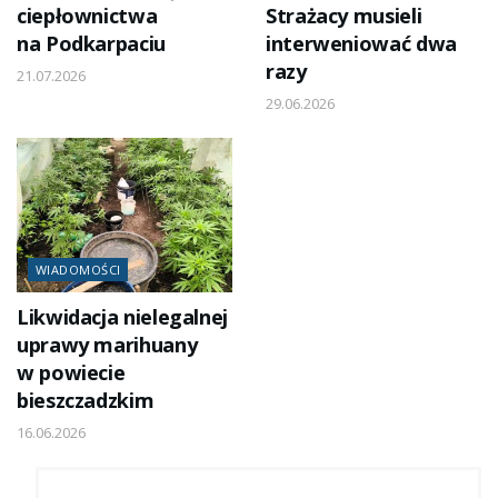
ciepłownictwa
Strażacy musieli
na Podkarpaciu
interweniować dwa
razy
21.07.2026
29.06.2026
WIADOMOŚCI
Likwidacja nielegalnej
uprawy marihuany
w powiecie
bieszczadzkim
16.06.2026