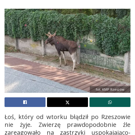
fot. KMP Rzeszów
Łoś, który od wtorku błądził po Rzeszowie
nie żyje. Zwierzę prawdopodobnie źle
zareagowało na zastrzyki uspokajająco-