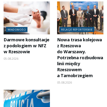
WIADOMOŚCI
RELACJE REPORTERSKIE
Darmowe konsultacje
Nowa trasa kolejowa
z podologiem w NFZ
z Rzeszowa
w Rzeszowie
do Warszawy.
Potrzebna rozbudowa
05.08.2026
linii między
Rzeszowem
a Tarnobrzegiem
05.08.2026