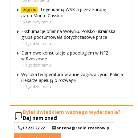
35 minut temu
Legendarną WSK-ą przez Europę
ZDJĘCIA
aż na Monte Cassino
53 minuty temu
Ekshumacje ofiar na Wołyniu. Polsko-ukraińska
grupa podsumowała dotychczasowe prace
11 godzin temu
Darmowe konsultacje z podologiem w NFZ
w Rzeszowie
11 godzin temu
Wysoka temperatura w aucie zagraża życiu. Policja
i lekarze apelują o rozwagę
11 godzin temu
Byłeś świadkiem ważnego wydarzenia?
Daj nam znać!
17 222 22 22
antena@radio.rzeszow.pl