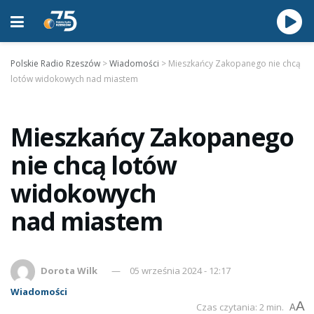
Polskie Radio Rzeszów
>
Wiadomości
>
Mieszkańcy Zakopanego nie chcą
lotów widokowych nad miastem
Mieszkańcy Zakopanego
nie chcą lotów
widokowych
nad miastem
Dorota Wilk
05 września 2024 - 12:17
Wiadomości
A
Czas czytania: 2 min.
A