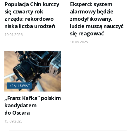
Populacja Chin kurczy
Eksperci: system
się czwarty rok
alarmowy będzie
z rzędu; rekordowo
zmodyfikowany,
niska liczba urodzeń
ludzie muszą nauczyć
się reagować
19.01.2026
16.09.2025
KRAJ I ŚWIAT
„Franz Kafka” polskim
kandydatem
do Oscara
15.09.2025