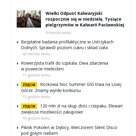
Wielki Odpust Kalwaryjski
rozpocznie się w niedzielę. Tysiące
pielgrzymów w Kalwarii Pacławskiej
4 minuty temu
Bezpłatne badania profilaktyczne w Ustrzykach
Dolnych. Sprawdź poziom cukru i skład ciała
42 minuty temu
Rowerzysta trafił do szpitala. Dwa zdarzenia
w powiecie mieleckim
11 godzin temu
Rockowa Noc Summer GIG trwa na Lisiej
ZDJĘCIA
Górze. Znamy wyniki konkursu
13 godzin temu
120 mln zł na skup zbóż i rzepaku. Elewarr
ZDJĘCIA
zwiększa możliwości zakupowe
16 godzin temu
Piknik Pokoleń w Dębicy. Wieczorem Silent Disco
pod gołym niebem