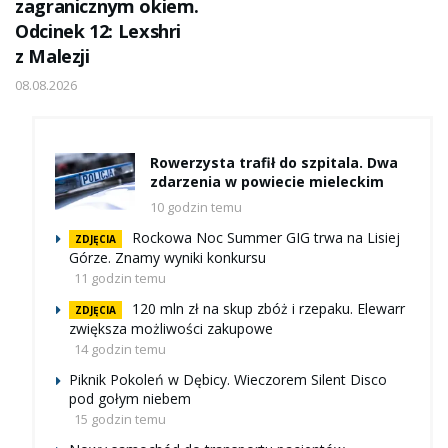
zagranicznym okiem.
Odcinek 12: Lexshri
z Malezji
08.08.2026
Rowerzysta trafił do szpitala. Dwa
zdarzenia w powiecie mieleckim
10 godzin temu
Rockowa Noc Summer GIG trwa na Lisiej
ZDJĘCIA
Górze. Znamy wyniki konkursu
11 godzin temu
120 mln zł na skup zbóż i rzepaku. Elewarr
ZDJĘCIA
zwiększa możliwości zakupowe
14 godzin temu
Piknik Pokoleń w Dębicy. Wieczorem Silent Disco
pod gołym niebem
15 godzin temu