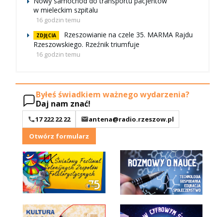
Nowy samochód do transportu pacjentów
w mieleckim szpitalu
16 godzin temu
Rzeszowianie na czele 35. MARMA Rajdu
ZDJĘCIA
Rzeszowskiego. Rzeźnik triumfuje
16 godzin temu
Byłeś świadkiem ważnego wydarzenia?
Daj nam znać!
17 222 22 22
antena@radio.rzeszow.pl
Otwórz formularz