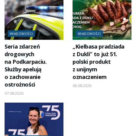
WIADOMOŚCI
WIADOMOŚCI
Seria zdarzeń
„Kiełbasa pradziada
drogowych
z Dukli” to już 51.
na Podkarpaciu.
polski produkt
Służby apelują
z unijnym
o zachowanie
oznaczeniem
ostrożności
06.08.2026
07.08.2026