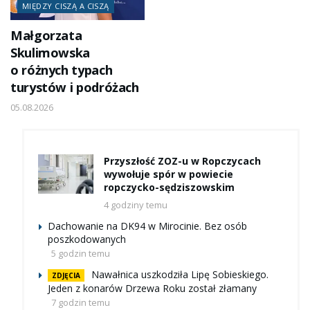
MIĘDZY CISZĄ A CISZĄ
Małgorzata
Skulimowska
o różnych typach
turystów i podróżach
05.08.2026
Przyszłość ZOZ-u w Ropczycach
wywołuje spór w powiecie
ropczycko-sędziszowskim
4 godziny temu
Dachowanie na DK94 w Mirocinie. Bez osób
poszkodowanych
5 godzin temu
Nawałnica uszkodziła Lipę Sobieskiego.
ZDJĘCIA
Jeden z konarów Drzewa Roku został złamany
7 godzin temu