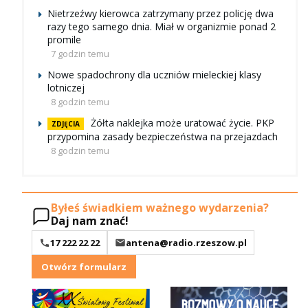
Nietrzeźwy kierowca zatrzymany przez policję dwa
razy tego samego dnia. Miał w organizmie ponad 2
promile
7 godzin temu
Nowe spadochrony dla uczniów mieleckiej klasy
lotniczej
8 godzin temu
Żółta naklejka może uratować życie. PKP
ZDJĘCIA
przypomina zasady bezpieczeństwa na przejazdach
8 godzin temu
Byłeś świadkiem ważnego wydarzenia?
Daj nam znać!
17 222 22 22
antena@radio.rzeszow.pl
Otwórz formularz